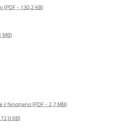
ni
(
PDF
-
130,2 KB
)
1 MB
)
re il fenomeno
(
PDF
-
2,7 MB
)
172,0 KB
)