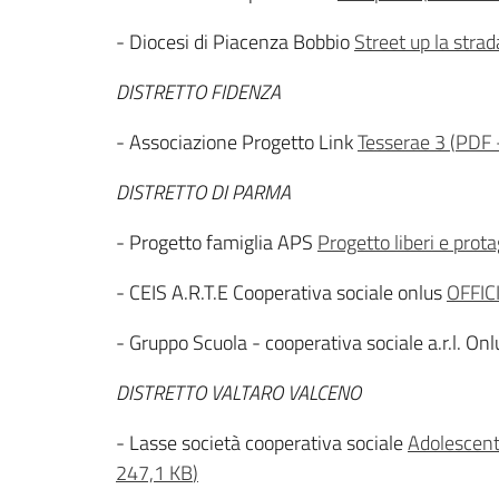
- Diocesi di Piacenza Bobbio
Street up la stra
DISTRETTO FIDENZA
- Associazione Progetto Link
Tesserae 3
(
PDF
DISTRETTO DI PARMA
- Progetto famiglia APS
Progetto liberi e prota
- CEIS A.R.T.E Cooperativa sociale onlus
OFFIC
- Gruppo Scuola - cooperativa sociale a.r.l. Onl
DISTRETTO VALTARO VALCENO
- Lasse società cooperativa sociale
Adolescenti
247,1 KB
)