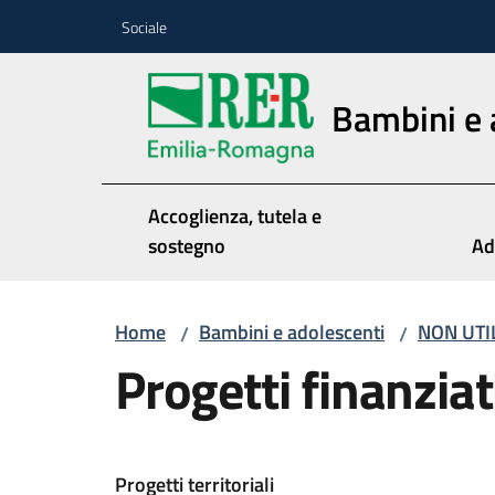
Vai al contenuto
Vai alla navigazione
Vai al footer
Sociale
Bambini e 
Accoglienza, tutela e
sostegno
Ad
Home
Bambini e adolescenti
NON UTI
/
/
Progetti finanzia
Progetti territoriali