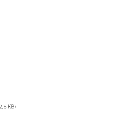
2,6 KB
)