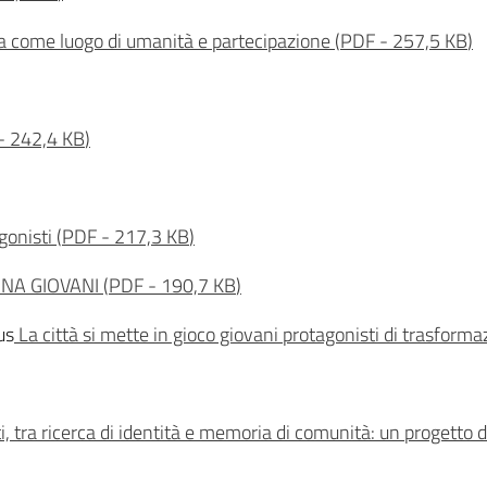
da come luogo di umanità e partecipazione
(
PDF
-
257,5 KB
)
-
242,4 KB
)
gonisti
(
PDF
-
217,3 KB
)
INA GIOVANI
(
PDF
-
190,7 KB
)
us
La città si mette in gioco giovani protagonisti di trasformaz
, tra ricerca di identità e memoria di comunità: un progetto 