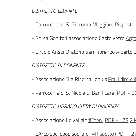
DISTRETTO LEVANTE
- Parrocchia di S. Giacomo Maggiore
Risposte 
- Ge.Ka Genitori associazione Castelvetro
Argo
- Circolo Anspi Oratorio San Fiorenzo Alberto
DISTRETTO DI PONENTE
- Associazione "La Ricerca" onlus
Fra il dire e i
- Parrocchia di S. Nicola di Bari
I care
(
PDF
-
8
DISTRETTO URBANO CITTA' DI PIACENZA
- Associazione Le valigie
#Teen
(
PDF
-
173,2 
- L'Arco soc. coop soc. a r.l.
#Rispetto
(
PDF
-
2