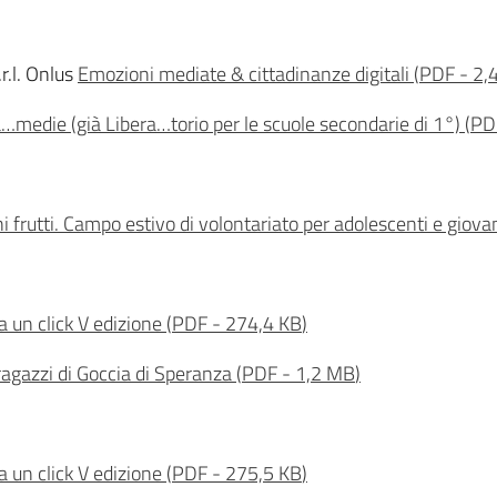
r.l. Onlus
Emozioni mediate & cittadinanze digitali
(
PDF
-
2,
…medie (già Libera…torio per le scuole secondarie di 1°)
(
PD
ni frutti. Campo estivo di volontariato per adolescenti e giova
 un click V edizione
(
PDF
-
274,4 KB
)
ragazzi di Goccia di Speranza
(
PDF
-
1,2 MB
)
 un click V edizione
(
PDF
-
275,5 KB
)