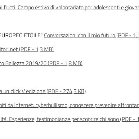
ni frutti. Campo estivo di volontariato per adolescenti e giova
E EUROPEO ETOILE"
Conversazioni con il mio futuro
(
PDF
-
1,
tori.net
(
PDF
-
1,3 MB
)
to Bellezza 2019/20
(
PDF
-
1,8 MB
)
 un click V edizione
(
PDF
-
274,3 KB
)
piti da internet: cyberbullismo, conoscere prevenire affronta
tà. Esperienze, testimonianze per scoprire chi sono
(
PDF
-