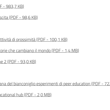
F
-
983,7 KB
)
scita
(
PDF
-
98,6 KB
)
ttività di prossimità
(
PDF
-
100,1 KB
)
torie che cambiano il mondo
(
PDF
-
1,4 MB
)
ne 2
(
PDF
-
93,0 KB
)
tana del bianconiglio esperimenti di peer education
(
PDF
-
72
cational hub
(
PDF
-
2,0 MB
)