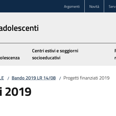
Argomenti
Novità
Servi
adolescenti
Centri estivi e soggiorni
olescenza
socioeducativi
LE
Bando 2019 LR 14/08
Progetti finanziati 2019
/
/
ti 2019