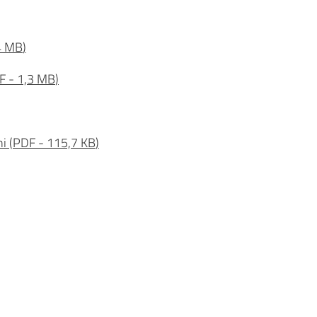
4 MB
)
F
-
1,3 MB
)
ni
(
PDF
-
115,7 KB
)