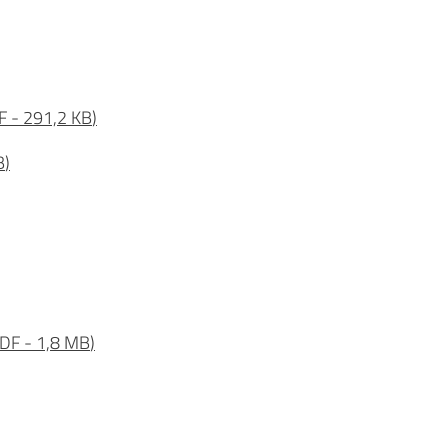
F
-
291,2 KB
)
B
)
DF
-
1,8 MB
)