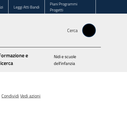
Piani Programmi
zi
Leggi Atti Bandi
Progetti
Cerca
Formazione e
Nidi e scuole
ricerca
dell'infanzia
Condividi
Vedi azioni