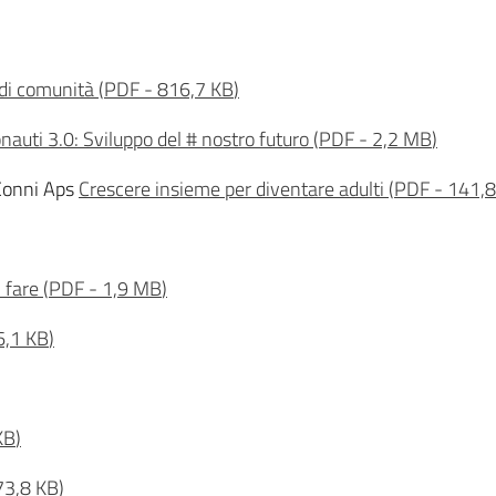
di comunità
(
PDF
-
816,7 KB
)
nauti 3.0: Sviluppo del # nostro futuro
(
PDF
-
2,2 MB
)
 Conni Aps
Crescere insieme per diventare adulti
(
PDF
-
141,8
l fare
(
PDF
-
1,9 MB
)
6,1 KB
)
KB
)
73,8 KB
)