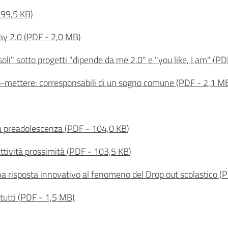
99,5 KB
)
ay 2.0
(
PDF
-
2,0 MB
)
oli" sotto progetti "dipende da me 2.0" e "you like, I am"
(
PD
-mettere: corresponsabili di un sogno comune
(
PDF
-
2,1 M
a preadolescenza
(
PDF
-
104,0 KB
)
ttività prossimità
(
PDF
-
103,5 KB
)
na risposta innovativo al fenomeno del Drop out scolastico
(
P
 tutti
(
PDF
-
1,5 MB
)