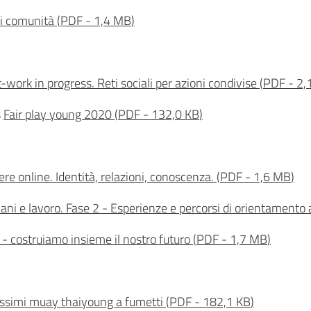
di comunità
(
PDF
-
1,4 MB
)
-work in progress. Reti sociali per azioni condivise
(
PDF
-
2,
s
Fair play young 2020
(
PDF
-
132,0 KB
)
ere online. Identità, relazioni, conoscenza.
(
PDF
-
1,6 MB
)
ani e lavoro. Fase 2 - Esperienze e percorsi di orientamento 
 - costruiamo insieme il nostro futuro
(
PDF
-
1,7 MB
)
ossimi muay thaiyoung a fumetti
(
PDF
-
182,1 KB
)