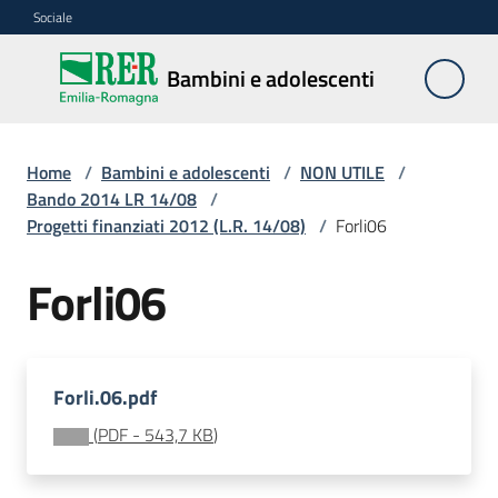
Vai al contenuto
Vai alla navigazione
Vai al footer
Sociale
Bambini e
Bambini e adolescenti
adolescenti
Home
/
Bambini e adolescenti
/
NON UTILE
/
Accoglienza,
Bando 2014 LR 14/08
/
tutela
Progetti finanziati 2012 (L.R. 14/08)
/
Forli06
e
sostegno
Forli06
Adolescenza
Forli.06.pdf
Centri
(
PDF
-
543,7 KB
)
estivi
e