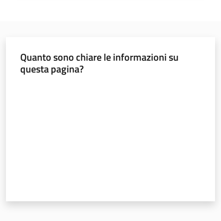
soggiorni
socioeducativi
Formazione
e
Quanto sono chiare le informazioni su
ricerca
questa pagina?
Valuta da 1 a 5 stelle
Nidi
e
scuole
dell'infanzia