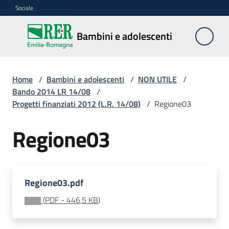
Vai al contenuto
Vai alla navigazione
Vai al footer
Sociale
Bambini e
Bambini e adolescenti
adolescenti
Home
/
Bambini e adolescenti
/
NON UTILE
/
Accoglienza,
Bando 2014 LR 14/08
/
tutela
Progetti finanziati 2012 (L.R. 14/08)
/
Regione03
e
sostegno
Regione03
Adolescenza
Regione03.pdf
Centri
(
PDF
-
446,5 KB
)
estivi
e