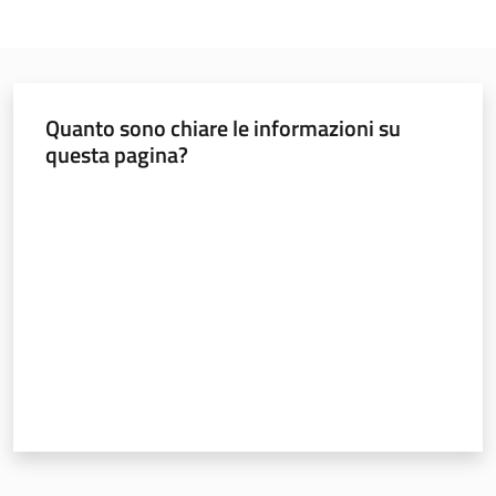
soggiorni
socioeducativi
Formazione
e
Quanto sono chiare le informazioni su
ricerca
questa pagina?
Valuta da 1 a 5 stelle
Nidi
e
scuole
dell'infanzia