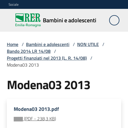
Vai al contenuto
Vai alla navigazione
Vai al footer
Sociale
Bambini e
Bambini e adolescenti
adolescenti
Home
/
Bambini e adolescenti
/
NON UTILE
/
Accoglienza,
Bando 2014 LR 14/08
/
tutela
Progetti finanziati nel 2013 (L. R. 14/08)
/
e
Modena03 2013
sostegno
Modena03 2013
Adolescenza
Modena03 2013.pdf
Centri
estivi
(
PDF
-
238,3 KB
)
e