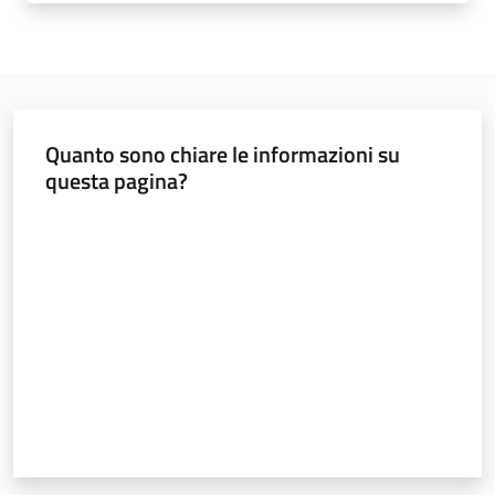
soggiorni
socioeducativi
Formazione
e
ricerca
Quanto sono chiare le informazioni su
questa pagina?
Valuta da 1 a 5 stelle
Nidi
e
scuole
dell'infanzia