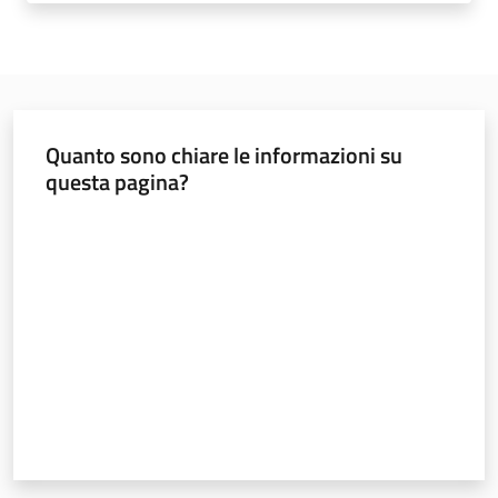
soggiorni
socioeducativi
Formazione
e
ricerca
Quanto sono chiare le informazioni su
questa pagina?
Valuta da 1 a 5 stelle
Nidi
e
scuole
dell'infanzia