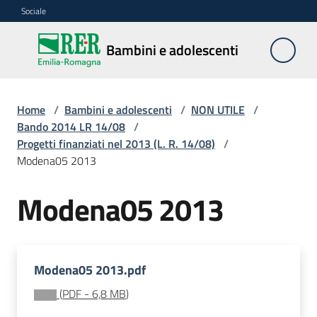
Vai al contenuto
Vai alla navigazione
Vai al footer
Sociale
Bambini e
Bambini e adolescenti
adolescenti
Home
/
Bambini e adolescenti
/
NON UTILE
/
Accoglienza,
Bando 2014 LR 14/08
/
tutela
Progetti finanziati nel 2013 (L. R. 14/08)
/
e
Modena05 2013
sostegno
Modena05 2013
Adolescenza
Modena05 2013.pdf
Centri
estivi
(
PDF
-
6,8 MB
)
e