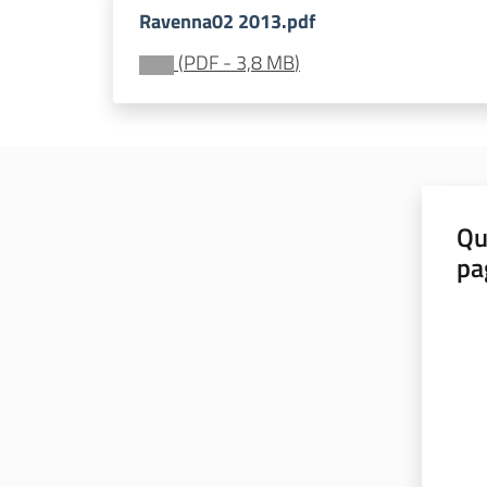
Ravenna02 2013.pdf
(
PDF
-
3,8 MB
)
Qu
pa
Valut