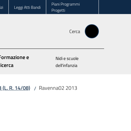
Piani Programmi
zi
Leggi Atti Bandi
Progetti
Cerca
Formazione e
Nidi e scuole
ricerca
dell'infanzia
3 (L. R. 14/08)
Ravenna02 2013
/