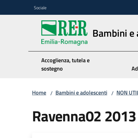
Vai al contenuto
Vai alla navigazione
Vai al footer
Sociale
Bambini e 
Accoglienza, tutela e
sostegno
Ad
Home
Bambini e adolescenti
NON UTI
/
/
Ravenna02 2013