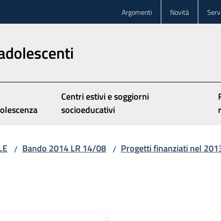
Argomenti
Novità
Servi
adolescenti
Centri estivi e soggiorni
olescenza
socioeducativi
LE
Bando 2014 LR 14/08
Progetti finanziati nel 201
/
/