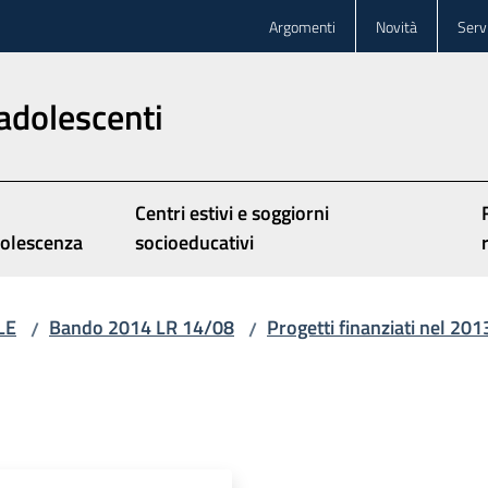
Argomenti
Novità
Servi
adolescenti
Centri estivi e soggiorni
olescenza
socioeducativi
LE
Bando 2014 LR 14/08
Progetti finanziati nel 201
/
/