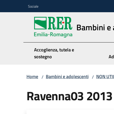
Vai al contenuto
Vai alla navigazione
Vai al footer
Sociale
Bambini e 
Accoglienza, tutela e
sostegno
Ad
Home
Bambini e adolescenti
NON UTI
/
/
Ravenna03 2013