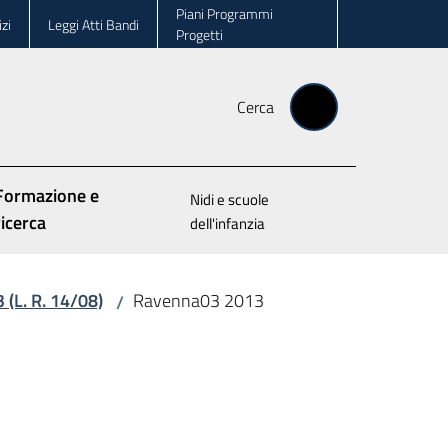
Piani Programmi
zi
Leggi Atti Bandi
Progetti
Cerca
Formazione e
Nidi e scuole
ricerca
dell'infanzia
3 (L. R. 14/08)
Ravenna03 2013
/