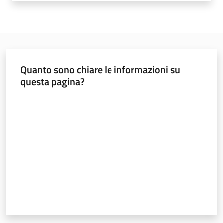
soggiorni
socioeducativi
Formazione
e
ricerca
Quanto sono chiare le informazioni su
questa pagina?
Valuta da 1 a 5 stelle
Nidi
e
scuole
dell'infanzia