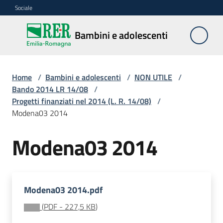
Vai al contenuto
Vai alla navigazione
Vai al footer
Sociale
Bambini e
Bambini e adolescenti
adolescenti
Home
/
Bambini e adolescenti
/
NON UTILE
/
Accoglienza,
Bando 2014 LR 14/08
/
tutela
Progetti finanziati nel 2014 (L. R. 14/08)
/
e
Modena03 2014
sostegno
Modena03 2014
Adolescenza
Modena03 2014.pdf
Centri
estivi
(
PDF
-
227,5 KB
)
e