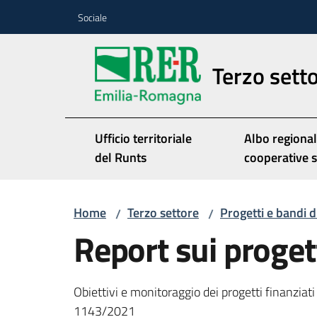
Vai al contenuto
Vai alla navigazione
Vai al footer
Sociale
Terzo sett
Ufficio territoriale
Albo regional
del Runts
cooperative s
Home
Terzo settore
Progetti e bandi 
/
/
Report sui progett
Obiettivi e monitoraggio dei progetti finanziat
1143/2021