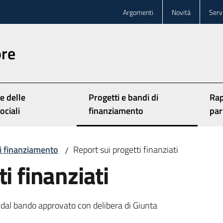
Argomenti
Novità
Servi
ore
e delle
Progetti e bandi di
Rap
Menu selezionato
ociali
finanziamento
par
di finanziamento
Report sui progetti finanziati
/
i finanziati
i dal bando approvato con delibera di Giunta