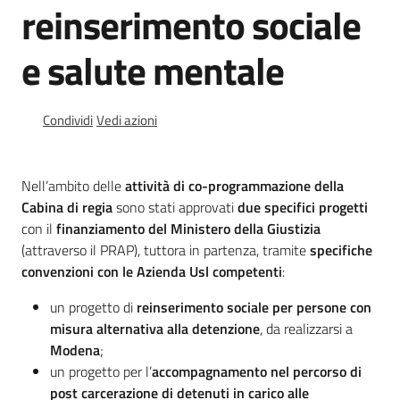
reinserimento sociale
e salute mentale
G
a
Condividi
Vedi azioni
r
a
n
Nell’ambito delle
attività di co-programmazione della
t
Cabina di regia
sono stati approvati
due specifici progetti
e
con il
finanziamento del Ministero della Giustizia
d
(attraverso il PRAP), tuttora in partenza, tramite
specifiche
e
convenzioni con le Azienda Usl competenti
:
i
un progetto di
reinserimento sociale per persone con
d
misura alternativa alla detenzione
, da realizzarsi a
e
Modena
;
t
un progetto per l’
accompagnamento nel percorso di
e
post carcerazione di detenuti in carico alle
n