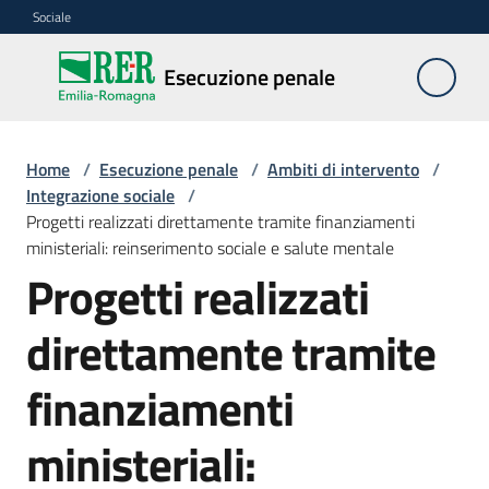
Vai al contenuto
Vai alla navigazione
Vai al footer
Sociale
Esecuzione
Esecuzione penale
penale
Home
/
Esecuzione penale
/
Ambiti di intervento
/
Ambiti
Integrazione sociale
/
di
Progetti realizzati direttamente tramite finanziamenti
intervento
ministeriali: reinserimento sociale e salute mentale
Progetti realizzati
direttamente tramite
Territori
per
il
finanziamenti
reinserimento
ministeriali:
Documentazione