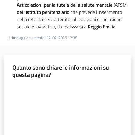
Articolazioni per la tutela della salute mentale
(ATSM)
u
dell’Istituto penitenziario
che prevede l’inserimento
t
nella rete dei servizi territoriali ed azioni di inclusione
i
sociale e lavorativa, da realizzarsi a
Reggio Emilia
.
Ultimo aggiornamento
:
12-02-2025 12:38
Sociale
Quanto sono chiare le informazioni su
questa pagina?
Argomenti
Valuta da 1 a 5 stelle
Novità
Servizi
Leggi Atti Bandi