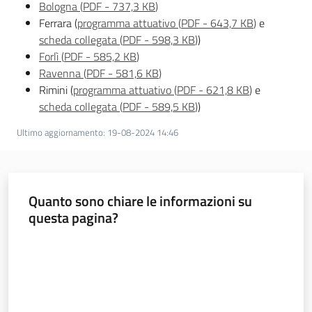
Bologna
(
PDF
-
737,3 KB
)
u
Ferrara (
programma attuativo
(
PDF
-
643,7 KB
)
e
t
scheda collegata
(
PDF
-
598,3 KB
)
)
i
Forlì
(
PDF
-
585,2 KB
)
Ravenna
(
PDF
-
581,6 KB
)
Rimini (
programma attuativo
(
PDF
-
621,8 KB
)
e
scheda collegata
(
PDF
-
589,5 KB
)
)
Ultimo aggiornamento
:
19-08-2024 14:46
Sociale
Argomenti
Quanto sono chiare le informazioni su
questa pagina?
Novità
Valuta da 1 a 5 stelle
Servizi
Leggi Atti Bandi