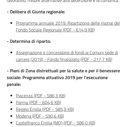
lavorativo, misure alternative alla detenzione e di comunità.
- Delibera di Giunta regionale:
Programma annuale 2019: Ripartizione delle risorse del
Fondo Sociale Regionale
(
PDF
-
614,9 KB
)
G
a
- Determina di riparto:
r
a
Assegnazione e concessione di fondi ai Comuni sede di
n
carcere (2019) - Fondo finalizzato
(
PDF
-
217,7 KB
)
t
- Piani di Zona distrettuali per la salute e per il benessere
e
sociale: Programma attuativo 2019 per l’esecuzione
d
penale:
e
i
Piacenza
(
PDF
-
586,3 KB
)
d
Parma
(
PDF
-
604,6 KB
)
e
Reggio Emilia
(
PDF
-
585,9 KB
)
t
Modena
(
PDF
-
590,6 KB
)
e
Castelfranco Emilia (MO)
(
PDF
-
586,0 KB
)
n