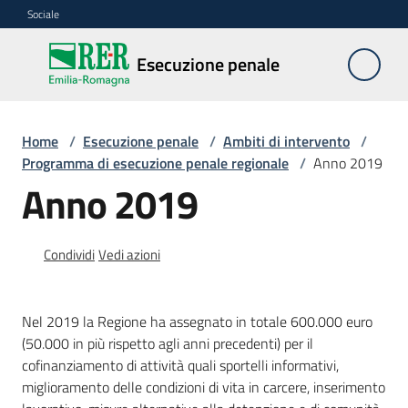
Vai al contenuto
Vai alla navigazione
Vai al footer
Sociale
Esecuzione
Esecuzione penale
penale
Home
/
Esecuzione penale
/
Ambiti di intervento
/
Ambiti
Programma di esecuzione penale regionale
/
Anno 2019
di
Anno 2019
intervento
Condividi
Vedi azioni
Territori
per
il
Nel 2019 la Regione ha assegnato in totale 600.000 euro
reinserimento
(50.000 in più rispetto agli anni precedenti) per il
cofinanziamento di attività quali sportelli informativi,
miglioramento delle condizioni di vita in carcere, inserimento
Documentazione