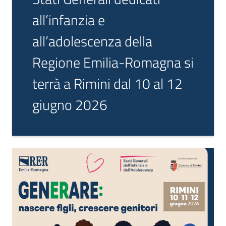
all’infanzia e
all’adolescenza della
Regione Emilia-Romagna si
Sociale
terrà a Rimini dal 10 al 12
giugno 2026
Argomenti
Novità
Servizi
Leggi Atti Bandi