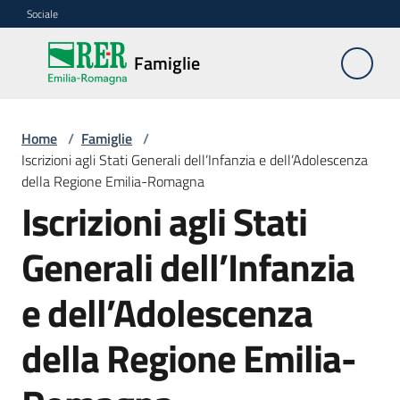
Vai al contenuto
Vai alla navigazione
Vai al footer
Sociale
Famiglie
Famiglie
Centri
Home
/
Famiglie
/
per
Iscrizioni agli Stati Generali dell’Infanzia e dell’Adolescenza
le
della Regione Emilia-Romagna
famiglie
Iscrizioni agli Stati
Generali dell’Infanzia
Banche
del
tempo
e dell’Adolescenza
della Regione Emilia-
Studi
e
analisi