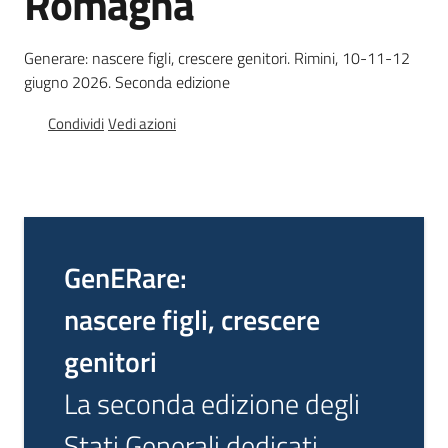
Romagna
Generare: nascere figli, crescere genitori. Rimini, 10-11-12
giugno 2026. Seconda edizione
I
Condividi
Vedi azioni
n
f
o
r
m
a
GenERare:
f
a
nascere figli, crescere
m
i
genitori
g
La seconda edizione degli
l
i
Stati Generali dedicati
e