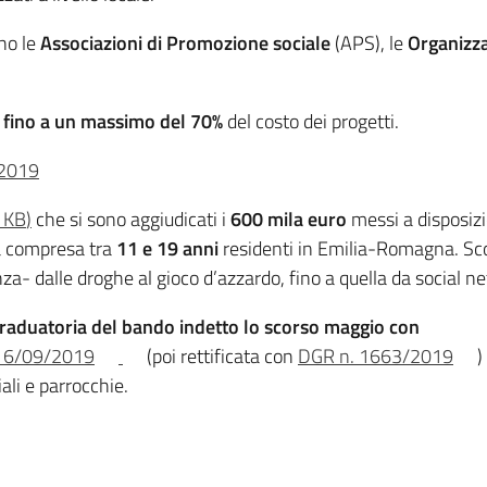
no le
Associazioni di Promozione sociale
(APS), le
Organizza
o
fino a un massimo del 70%
del costo dei progetti.
l 2019
 KB
)
che si sono aggiudicati i
600 mila euro
messi a disposizi
à compresa tra
11 e 19 anni
residenti in Emilia-Romagna. Scop
nza- dalle droghe al gioco d’azzardo, fino a quella da social 
raduatoria del bando
indetto lo scorso maggio con
l 16/09/2019
(poi rettificata con
DGR n. 1663/2019
)
ali e parrocchie.