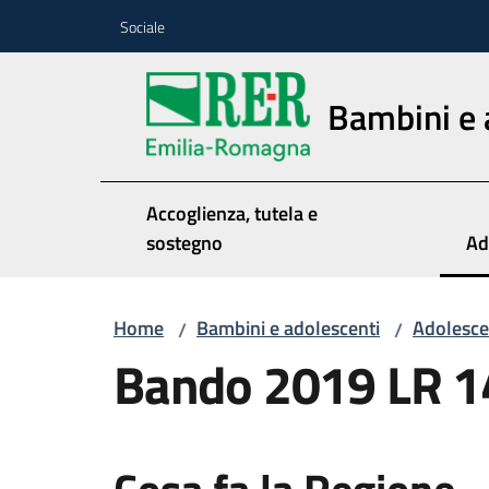
Vai al contenuto
Vai alla navigazione
Vai al footer
Sociale
Bambini e 
Accoglienza, tutela e
sostegno
Ad
Me
Home
Bambini e adolescenti
Adolesc
/
/
Bando 2019 LR 1