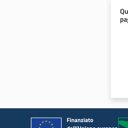
Qu
pa
Valut