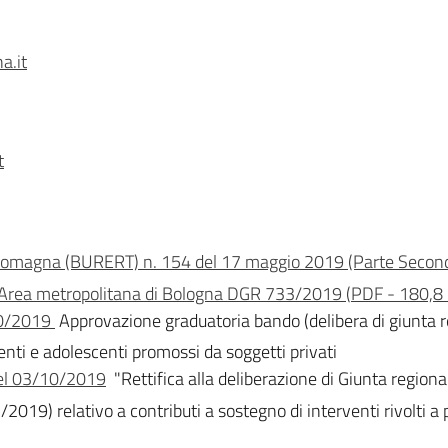
a.it
t
ia-Romagna (BURERT) n. 154 del 17 maggio 2019 (Parte Secon
ell’Area metropolitana di Bologna DGR 733/2019
(
PDF
-
180,8
90/2019
Approvazione graduatoria bando (delibera di giunta r
centi e adolescenti promossi da soggetti privati
del 03/10/2019
"Rettifica alla deliberazione di Giunta regio
/2019) relativo a contributi a sostegno di interventi rivolti 