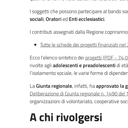
I soggetti che possono partecipare al bando so
sociali
,
Oratori
ed
Enti ecclesiastici
.
I contributi assegnati dalla Regione coprirann
Tutte le schede dei progetti finanziati ne
Ecco l'elenco sintetico dei
progetti
(
PDF
-
74,0
rivolte agli
adolescenti e preadolescenti
di et
l’isolamento sociale, le varie forme di dipende
La
Giunta regionale
, infatti, ha
approvato la
g
Deliberazione di Giunta regionale n. 1490 de
organizzazioni di volontariato, cooperative soci
A chi rivolgersi