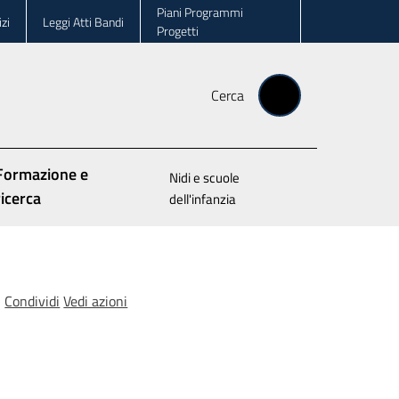
Piani Programmi
zi
Leggi Atti Bandi
Progetti
Cerca
Formazione e
Nidi e scuole
ricerca
dell'infanzia
Condividi
Vedi azioni