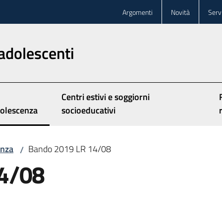
Argomenti
Novità
Servi
adolescenti
Centri estivi e soggiorni
olescenza
socioeducativi
nu selezionato
enza
Bando 2019 LR 14/08
/
4/08