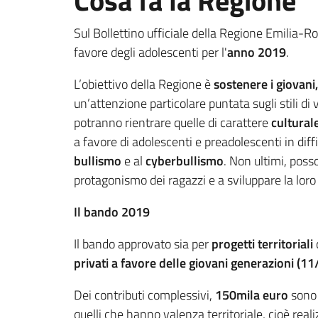
Cosa fa la Regione
Sul Bollettino ufficiale della Regione Emilia
favore degli adolescenti per l'
anno 2019
.
L’obiettivo della Regione è
sostenere i giovani,
un’attenzione particolare puntata sugli stili di v
potranno rientrare quelle di carattere
cultural
a favore di adolescenti e preadolescenti in diff
bullismo
e al
cyberbullismo
. Non ultimi, poss
protagonismo dei ragazzi e a sviluppare la loro 
Il bando 2019
Il bando approvato sia per
progetti territoriali
privati
a favore delle giovani generazioni (11
Dei contributi complessivi,
150mila euro
sono 
quelli che hanno valenza territoriale, cioè realiz