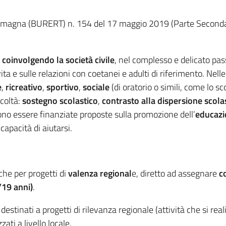
-Romagna (BURERT) n. 154 del 17 maggio 2019 (Parte Seconda) 
 coinvolgendo la società civile
, nel complesso e delicato pas
ita e sulle relazioni con coetanei e adulti di riferimento. Nelle 
e
,
ricreativo
,
sportivo
,
sociale
(di oratorio o simili, come lo 
icoltà:
sostegno scolastico
,
contrasto alla dispersione scola
ono essere finanziate proposte sulla promozione dell’
educazi
capacità di aiutarsi.
che per progetti di
valenza regional
e, diretto ad assegnare
c
/19 anni)
.
destinati a progetti di rilevanza regionale (attività che si re
zati a livello locale.