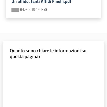
Un affido, tanti Affidi Finelli.pdf
soggiorni
socioeducativi
(
PDF
-
154,4 KB
)
Formazione
e
ricerca
Menu selezionato
Quanto sono chiare le informazioni su
questa pagina?
Nidi
Valuta da 1 a 5 stelle
e
scuole
dell'infanzia