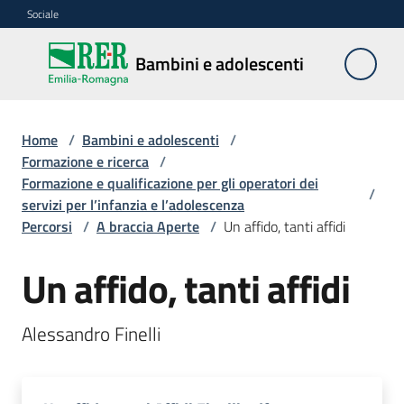
Vai al contenuto
Vai alla navigazione
Vai al footer
Sociale
Bambini e
Bambini e adolescenti
adolescenti
Home
/
Bambini e adolescenti
/
Accoglienza,
Formazione e ricerca
/
tutela
Formazione e qualificazione per gli operatori dei
/
e
servizi per l’infanzia e l’adolescenza
sostegno
Percorsi
/
A braccia Aperte
/
Un affido, tanti affidi
Un affido, tanti affidi
Adolescenza
Alessandro Finelli
Centri
estivi
e