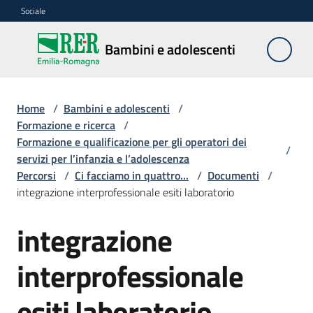
Vai al contenuto
Vai alla navigazione
Vai al footer
Sociale
Bambini e
Bambini e adolescenti
adolescenti
Home
/
Bambini e adolescenti
/
Accoglienza,
Formazione e ricerca
/
tutela
Formazione e qualificazione per gli operatori dei
/
e
servizi per l’infanzia e l’adolescenza
sostegno
Percorsi
/
Ci facciamo in quattro...
/
Documenti
/
integrazione interprofessionale esiti laboratorio
integrazione
Adolescenza
interprofessionale
Centri
estivi
esiti laboratorio
e