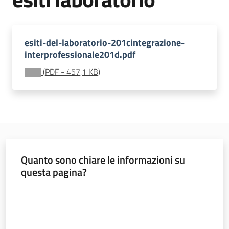
soggiorni
socioeducativi
esiti-del-laboratorio-201cintegrazione-
Formazione
interprofessionale201d.pdf
e
ricerca
(
PDF
-
457,1 KB
)
Menu selezionato
Nidi
e
scuole
Quanto sono chiare le informazioni su
dell'infanzia
questa pagina?
Valuta da 1 a 5 stelle