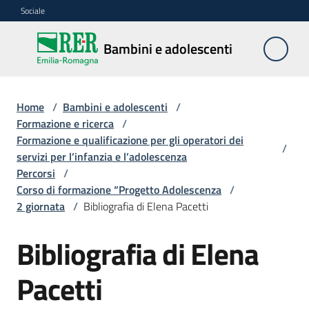
Vai al contenuto
Vai alla navigazione
Vai al footer
Sociale
Bambini e
Bambini e adolescenti
adolescenti
Home
/
Bambini e adolescenti
/
Accoglienza,
Formazione e ricerca
/
tutela
Formazione e qualificazione per gli operatori dei
/
e
servizi per l’infanzia e l’adolescenza
sostegno
Percorsi
/
Corso di formazione “Progetto Adolescenza
/
2 giornata
/
Bibliografia di Elena Pacetti
Adolescenza
Bibliografia di Elena
Centri
Pacetti
estivi
e