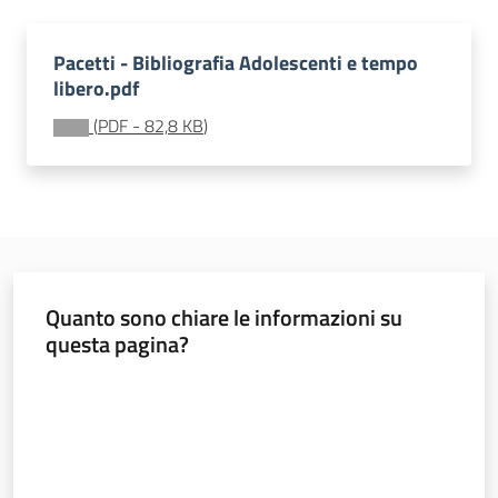
soggiorni
socioeducativi
Pacetti - Bibliografia Adolescenti e tempo
libero.pdf
Formazione
e
(
PDF
-
82,8 KB
)
ricerca
Menu selezionato
Nidi
Quanto sono chiare le informazioni su
e
questa pagina?
scuole
dell'infanzia
Valuta da 1 a 5 stelle