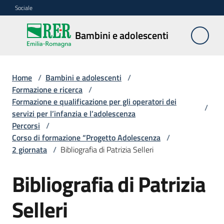
Vai al contenuto
Vai alla navigazione
Vai al footer
Sociale
Bambini e
Bambini e adolescenti
adolescenti
Home
/
Bambini e adolescenti
/
Accoglienza,
Formazione e ricerca
/
tutela
Formazione e qualificazione per gli operatori dei
/
e
servizi per l’infanzia e l’adolescenza
sostegno
Percorsi
/
Corso di formazione “Progetto Adolescenza
/
2 giornata
/
Bibliografia di Patrizia Selleri
Adolescenza
Bibliografia di Patrizia
Centri
Selleri
estivi
e