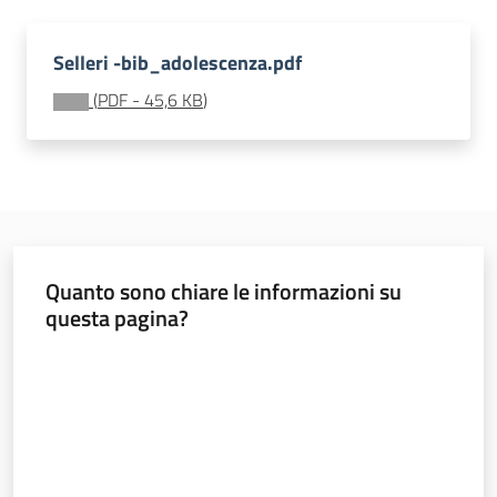
soggiorni
socioeducativi
Selleri -bib_adolescenza.pdf
Formazione
(
PDF
-
45,6 KB
)
e
ricerca
Menu selezionato
Quanto sono chiare le informazioni su
Nidi
questa pagina?
e
scuole
Valuta da 1 a 5 stelle
dell'infanzia