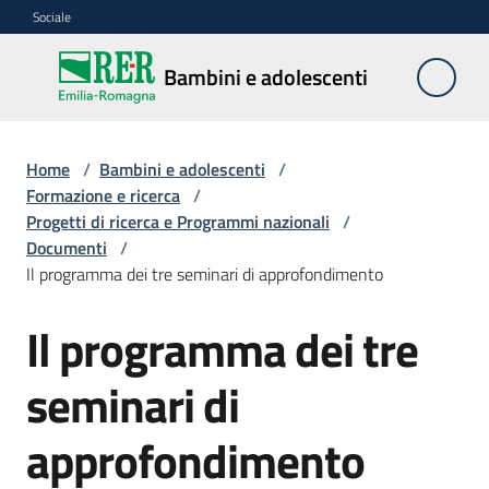
Vai al contenuto
Vai alla navigazione
Vai al footer
Sociale
Bambini e
Bambini e adolescenti
adolescenti
Home
/
Bambini e adolescenti
/
Accoglienza,
Formazione e ricerca
/
tutela
Progetti di ricerca e Programmi nazionali
/
e
Documenti
/
sostegno
Il programma dei tre seminari di approfondimento
Il programma dei tre
Adolescenza
seminari di
Centri
approfondimento
estivi
e