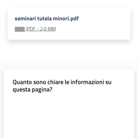
soggiorni
socioeducativi
seminari tutela minori.pdf
Formazione
(
PDF
-
2,0 MB
)
e
ricerca
Menu selezionato
Nidi
Quanto sono chiare le informazioni su
e
questa pagina?
scuole
Valuta da 1 a 5 stelle
dell'infanzia