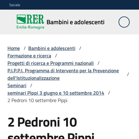
Vai al contenuto
Vai alla navigazione
Vai al footer
Sociale
Bambini e
Bambini e adolescenti
adolescenti
Home
/
Bambini e adolescenti
/
Accoglienza,
Formazione e ricerca
/
tutela
Progetti di ricerca e Programmi nazionali
/
e
P.I.P.P.I. Programma di Intervento per la Prevenzione
/
sostegno
dell’Istituzionalizzazione
Seminari
/
seminari Pippi 3 giugno e 10 settembre 2014
/
2 Pedroni 10 settembre Pippi
Adolescenza
2 Pedroni 10
Centri
estivi
settembre Pippi
e