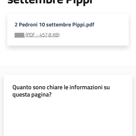
soggiorni
socioeducativi
2 Pedroni 10 settembre Pippi.pdf
Formazione
e
(
PDF
-
457,8 KB
)
ricerca
Menu selezionato
Nidi
Quanto sono chiare le informazioni su
e
questa pagina?
scuole
dell'infanzia
Valuta da 1 a 5 stelle