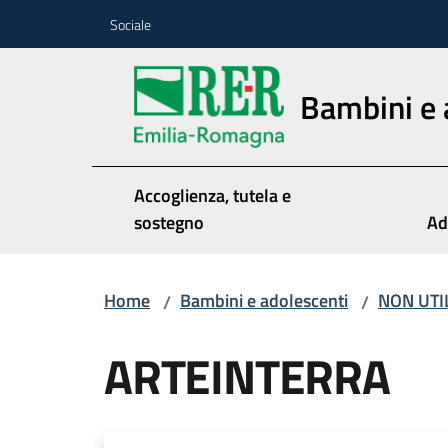
Vai al contenuto
Vai alla navigazione
Vai al footer
Sociale
Bambini e 
Accoglienza, tutela e
sostegno
Ad
Home
Bambini e adolescenti
NON UTI
/
/
ARTEINTERRA