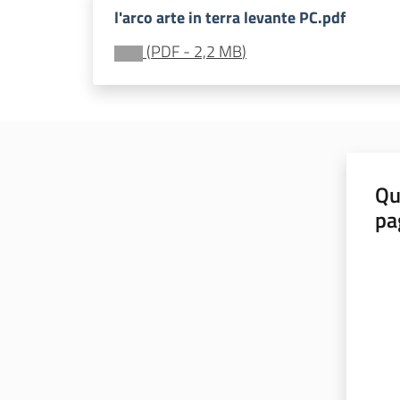
l'arco arte in terra levante PC.pdf
(
PDF
-
2,2 MB
)
Qu
pa
Valut