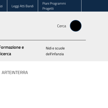
Piani Programmi
zi
Leggi Atti Bandi
Progetti
Cerca
Formazione e
Nidi e scuole
ricerca
dell'infanzia
ARTEINTERRA