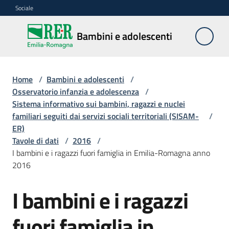
Vai al contenuto
Vai alla navigazione
Vai al footer
Sociale
Bambini e
Bambini e adolescenti
adolescenti
Home
/
Bambini e adolescenti
/
Accoglienza,
Osservatorio infanzia e adolescenza
/
tutela
Sistema informativo sui bambini, ragazzi e nuclei
e
familiari seguiti dai servizi sociali territoriali (SISAM-
/
sostegno
ER)
Tavole di dati
/
2016
/
I bambini e i ragazzi fuori famiglia in Emilia-Romagna anno
2016
Adolescenza
I bambini e i ragazzi
Centri
estivi
fuori famiglia in
e