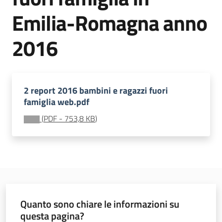
soggiorni
Emilia-Romagna anno
socioeducativi
2016
Formazione
e
ricerca
2 report 2016 bambini e ragazzi fuori
famiglia web.pdf
(
PDF
-
753,8 KB
)
Nidi
e
scuole
dell'infanzia
Quanto sono chiare le informazioni su
questa pagina?