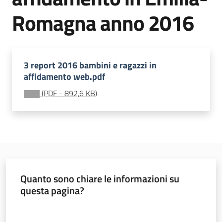
soggiorni
Romagna anno 2016
socioeducativi
Formazione
e
3 report 2016 bambini e ragazzi in
ricerca
affidamento web.pdf
(
PDF
-
892,6 KB
)
Nidi
e
scuole
dell'infanzia
Quanto sono chiare le informazioni su
questa pagina?
Valuta da 1 a 5 stelle