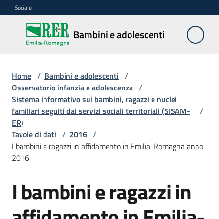
Vai al contenuto
Vai alla navigazione
Vai al footer
Sociale
Bambini e
Bambini e adolescenti
adolescenti
Home
/
Bambini e adolescenti
/
Accoglienza,
Osservatorio infanzia e adolescenza
/
tutela
Sistema informativo sui bambini, ragazzi e nuclei
e
familiari seguiti dai servizi sociali territoriali (SISAM-
/
sostegno
ER)
Tavole di dati
/
2016
/
I bambini e ragazzi in affidamento in Emilia-Romagna anno
2016
Adolescenza
I bambini e ragazzi in
Centri
estivi
affidamento in Emilia-
e