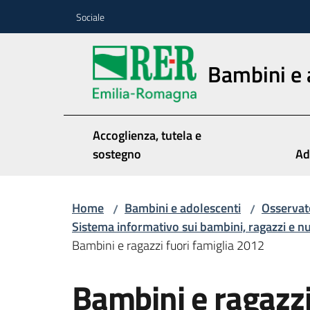
Vai al contenuto
Vai alla navigazione
Vai al footer
Sociale
Bambini e 
Accoglienza, tutela e
sostegno
Ad
Home
Bambini e adolescenti
Osservat
/
/
Sistema informativo sui bambini, ragazzi e nucl
Bambini e ragazzi fuori famiglia 2012
Bambini e ragazzi