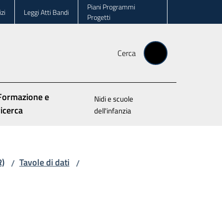
Piani Programmi
zi
Leggi Atti Bandi
Progetti
Cerca
Formazione e
Nidi e scuole
ricerca
dell'infanzia
R)
Tavole di dati
/
/