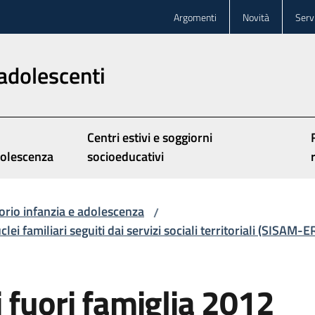
Argomenti
Novità
Servi
adolescenti
Centri estivi e soggiorni
olescenza
socioeducativi
orio infanzia e adolescenza
/
ei familiari seguiti dai servizi sociali territoriali (SISAM-E
 fuori famiglia 2012