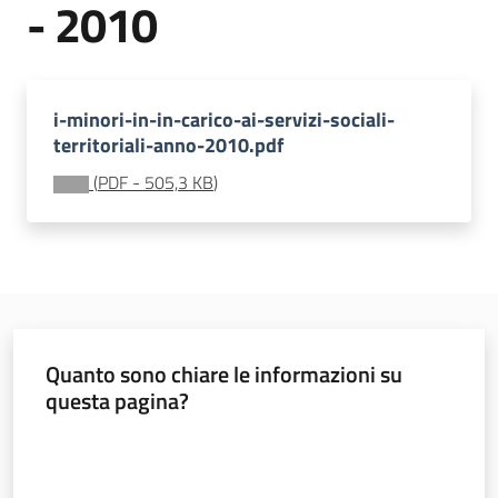
- 2010
soggiorni
socioeducativi
Formazione
i-minori-in-in-carico-ai-servizi-sociali-
e
territoriali-anno-2010.pdf
ricerca
(
PDF
-
505,3 KB
)
Nidi
e
scuole
dell'infanzia
Quanto sono chiare le informazioni su
questa pagina?
Valuta da 1 a 5 stelle