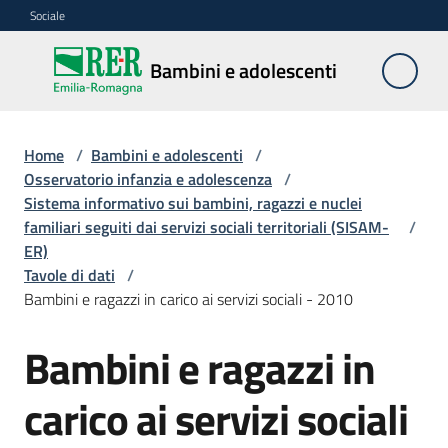
Vai al contenuto
Vai alla navigazione
Vai al footer
Sociale
Bambini e
Bambini e adolescenti
adolescenti
Home
/
Bambini e adolescenti
/
Accoglienza,
Osservatorio infanzia e adolescenza
/
tutela
Sistema informativo sui bambini, ragazzi e nuclei
e
familiari seguiti dai servizi sociali territoriali (SISAM-
/
sostegno
ER)
Tavole di dati
/
Bambini e ragazzi in carico ai servizi sociali - 2010
Adolescenza
Bambini e ragazzi in
Centri
carico ai servizi sociali
estivi
e