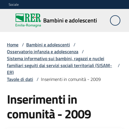
Vai al contenuto
Vai alla navigazione
Vai al footer
Sociale
Bambini e
Bambini e adolescenti
adolescenti
Home
/
Bambini e adolescenti
/
Accoglienza,
Osservatorio infanzia e adolescenza
/
tutela
Sistema informativo sui bambini, ragazzi e nuclei
e
familiari seguiti dai servizi sociali territoriali (SISAM-
/
sostegno
ER)
Tavole di dati
/
Inserimenti in comunità - 2009
Inserimenti in
Adolescenza
comunità - 2009
Centri
estivi
e