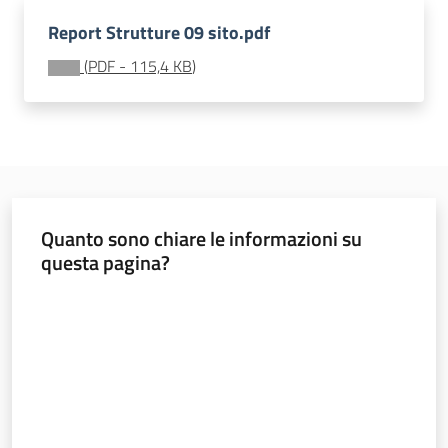
soggiorni
socioeducativi
Report Strutture 09 sito.pdf
(
PDF
-
115,4 KB
)
Formazione
e
ricerca
Quanto sono chiare le informazioni su
questa pagina?
Nidi
e
Valuta da 1 a 5 stelle
scuole
dell'infanzia