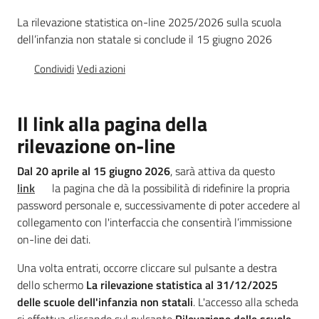
dell’infanzia
(4-
La rilevazione statistica on-line 2025/2026 sulla scuola
5
dell’infanzia non statale si conclude il 15 giugno 2026
anni)
Condividi
Vedi azioni
Menu selezionato
Coordinamenti
pedagogici
Il link alla pagina della
rilevazione on-line
Dal 20 aprile al
15 giugno 2026
, sarà attiva da questo
link
la pagina che dà la possibilità di ridefinire la propria
Bambini
password personale e, successivamente di poter accedere al
e
collegamento con l'interfaccia che consentirà l’immissione
adolescenti
on-line dei dati.
Una volta entrati, occorre cliccare sul pulsante a destra
dello schermo
La rilevazione statistica al 31/12/2025
delle scuole dell'infanzia non statali
. L'accesso alla scheda