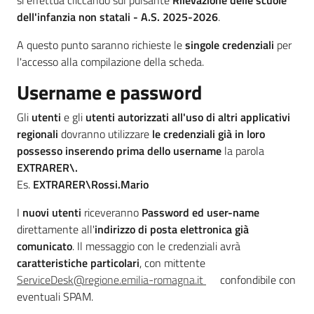
si effettua cliccando sul pulsante
Rilevazione delle scuole
Sociale
dell'infanzia non statali - A.S. 2025-2026
.
A questo punto saranno richieste le
singole credenziali
per
Argomenti
l'accesso alla compilazione della scheda.
Username e password
Novità
Gli
utenti
e gli
utenti autorizzati all'uso di altri applicativi
Servizi
regionali
dovranno utilizzare
le credenziali già in loro
possesso
inserendo prima dello username
la parola
Leggi Atti Bandi
EXTRARER\.
Es.
EXTRARER\Rossi.Mario
I
nuovi utenti
riceveranno
Password ed user-name
direttamente all'
indirizzo di posta elettronica già
Piani Programmi
comunicato
. Il messaggio con le credenziali avrà
Progetti
caratteristiche particolari
, con mittente
ServiceDesk@regione.emilia-romagna.it
confondibile con
eventuali SPAM.