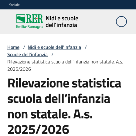
Vai al contenuto
Vai alla navigazione
Vai al footer
Sociale
Nidi e scuole
Nidi e
dell'infanzia
scuole
dell'infanzia
Home
/
Nidi e scuole dell'infanzia
/
Scuole dell'infanzia
/
Rilevazione statistica scuola dell’infanzia non statale. A.s.
Servizi
2025/2026
educativi
prima
Rilevazione statistica
infanzia
(0-
scuola dell’infanzia
3
anni)
non statale. A.s.
2025/2026
Scuole