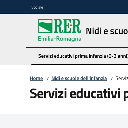
Vai al contenuto
Vai alla navigazione
Vai al footer
Sociale
Nidi e scuo
Servizi educativi prima infanzia (0-3 anni
Home
Nidi e scuole dell'infanzia
Serviz
/
/
Servizi educativi 