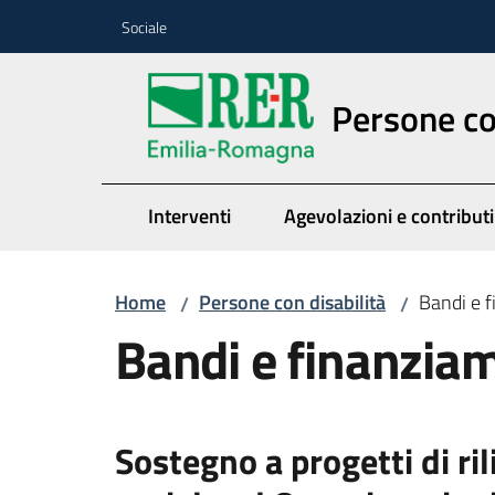
Vai al contenuto
Vai alla navigazione
Vai al footer
Sociale
Persone co
Interventi
Agevolazioni e contributi
Home
Persone con disabilità
Bandi e 
/
/
Bandi e finanzia
Sostegno a progetti di ri