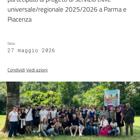
regionale
universale/regionale 2025/2026 a Parma e 
Enti
Piacenza
SCR
Data
:
27 maggio 2026
Sociale
Condividi
Vedi azioni
Argomenti
Novità
Servizi
Leggi Atti Bandi