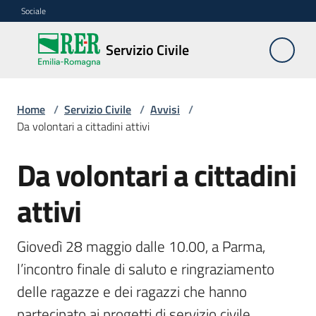
Vai al contenuto
Vai alla navigazione
Vai al footer
Sociale
Servizio
Servizio Civile
Civile
Home
/
Servizio Civile
/
Avvisi
/
Cos'è
Da volontari a cittadini attivi
Da volontari a cittadini
Come
Salta al contenuto
partecipare
attivi
Bandi
nazionali
Giovedì 28 maggio dalle 10.00, a Parma, 
e
l’incontro finale di saluto e ringraziamento 
regionali
delle ragazze e dei ragazzi che hanno 
Elenco
partecipato ai progetti di servizio civile 