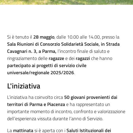
Piani Programmi
Progetti
Introduzione
Si è tenuto il
28 maggio
, dalle 10.00 alle 14.00, presso la
Sala Riunioni di Consorzio Solidarietà Sociale, in Strada
Cavagnari n. 3, a Parma,
l’incontro finale di saluto e
ringraziamento delle
ragazze
e dei
ragazzi
che hanno
partecipato ai progetti di servizio civile
universale/regionale 2025/2026
.
L'iniziativa
L’iniziativa ha coinvolto circa
50 giovani provenienti dai
territori di Parma e Piacenza
e ha rappresentato un
importante momento di incontro, confronto e valorizzazione
dell’esperienza vissuta durante l’anno di Servizio.
La
mattinata
si è aperta con i
Saluti Istituzionali dei