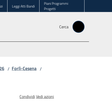
Piani Programmi
zi
Leggi Atti Bandi
Progetti
Cerca
026
Forlì-Cesena
/
/
Condividi
Vedi azioni