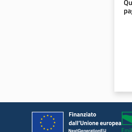
Qu
pa
Valut