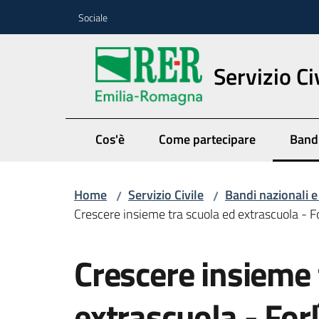
Vai al contenuto
Vai alla navigazione
Vai al footer
Sociale
Servizio Ci
Cos'è
Come partecipare
Bandi
Menu
Home
Servizio Civile
Bandi nazionali e
/
/
Crescere insieme tra scuola ed extrascuola - Fo
Salta al contenuto
Crescere insieme 
extrascuola - Forl