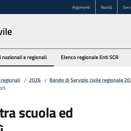
Argomenti
Novità
Servi
vile
 nazionali e regionali
Elenco regionale Enti SCR
 selezionato
 regionali
2026
Bando di Servizio civile regionale 2
/
/
rlì
tra scuola ed
ì