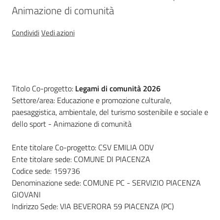
regionale
Animazione di comunità
Enti
SCR
Condividi
Vedi azioni
Descrizione
Titolo Co-progetto:
Legami di comunità 2026
Sociale
Settore/area: Educazione e promozione culturale,
paesaggistica, ambientale, del turismo sostenibile e sociale e
dello sport - Animazione di comunità
Argomenti
Ente titolare Co-progetto: CSV EMILIA ODV
Novità
Ente titolare sede: COMUNE DI PIACENZA
Codice sede: 159736
Servizi
Denominazione sede: COMUNE PC - SERVIZIO PIACENZA
GIOVANI
Leggi Atti Bandi
Indirizzo Sede: VIA BEVERORA 59 PIACENZA (PC)