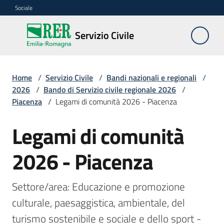
Vai al contenuto
Vai alla navigazione
Vai al footer
Sociale
Servizio
Servizio Civile
Civile
Home
/
Servizio Civile
/
Bandi nazionali e regionali
/
Cos'è
2026
/
Bando di Servizio civile regionale 2026
/
Piacenza
/
Legami di comunità 2026 - Piacenza
Come
Legami di comunità
partecipare
Salta al contenuto
2026 - Piacenza
Bandi
nazionali
e
Settore/area: Educazione e promozione 
regionali
culturale, paesaggistica, ambientale, del 
Menu selezionato
turismo sostenibile e sociale e dello sport - 
Elenco