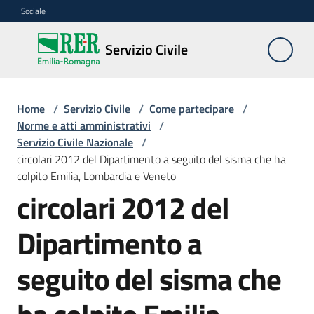
Vai al contenuto
Vai alla navigazione
Vai al footer
Sociale
Servizio
Servizio Civile
Civile
Home
/
Servizio Civile
/
Come partecipare
/
Cos'è
Norme e atti amministrativi
/
Servizio Civile Nazionale
/
circolari 2012 del Dipartimento a seguito del sisma che ha
Come
colpito Emilia, Lombardia e Veneto
partecipare
circolari 2012 del
Menu selezionato
Bandi
Dipartimento a
nazionali
e
seguito del sisma che
regionali
Elenco