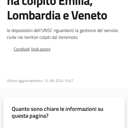
ha colpito Emilia,
regionale
Lombardia e Veneto
Enti
SCR
le disposizioni dell'UNSC riguardanti la gestione del servizio
civile nei territori colpiti dal terremoto
Condividi
Vedi azioni
Sociale
Argomenti
Ultimo aggiornamento
:
12-09-2024 15:47
Novità
Servizi
Quanto sono chiare le informazioni su
questa pagina?
Leggi Atti Bandi
Valuta da 1 a 5 stelle