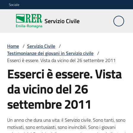
Vai al contenuto
Vai alla navigazione
Vai al footer
Sociale
Servizio
Servizio Civile
Civile
Home
/
Servizio Civile
/
Cos'è
Testimonianze dei giovani in Servizio civile
/
Esserci è essere. Vista da vicino del 26 settembre 2011
Esserci è essere. Vista
Come
partecipare
da vicino del 26
Bandi
settembre 2011
nazionali
e
regionali
Un anno che dura una vita: il Servizio civile. Sono tanti, sono
motivati, sono entusiasti, sono invincibili. Sono i giovani
Elenco