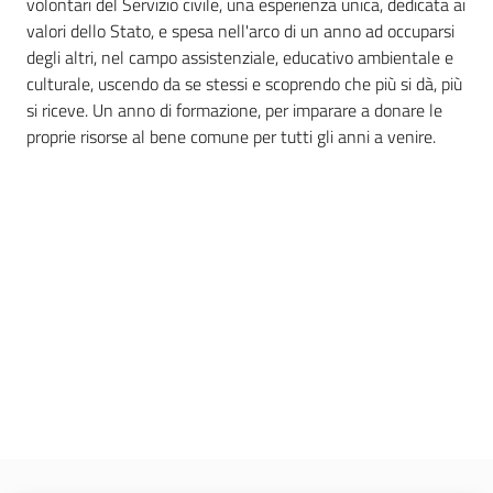
volontari del Servizio civile, una esperienza unica, dedicata ai
regionale
valori dello Stato, e spesa nell'arco di un anno ad occuparsi
Enti
degli altri, nel campo assistenziale, educativo ambientale e
SCR
culturale, uscendo da se stessi e scoprendo che più si dà, più
si riceve. Un anno di formazione, per imparare a donare le
proprie risorse al bene comune per tutti gli anni a venire.
Sociale
Argomenti
Novità
Servizi
Leggi Atti Bandi