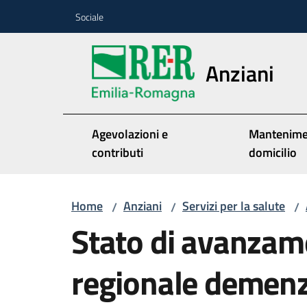
Vai al contenuto
Vai alla navigazione
Vai al footer
Sociale
Anziani
Agevolazioni e
Mantenime
contributi
domicilio
Home
Anziani
Servizi per la salute
/
/
/
Stato di avanzam
regionale demen