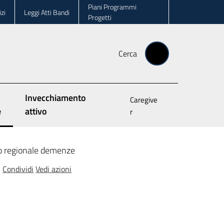
Piani Programmi
zi
Leggi Atti Bandi
Progetti
Cerca
Invecchiamento
Caregive
e
attivo
r
selezionato
o regionale demenze
Condividi
Vedi azioni