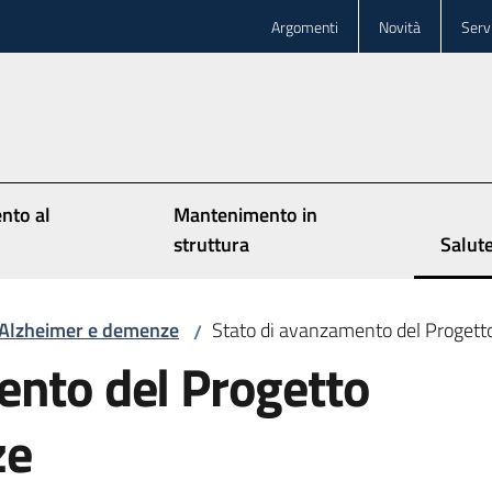
Argomenti
Novità
Servi
nto al
Mantenimento in
struttura
Salut
Menu 
Alzheimer e demenze
Stato di avanzamento del Progett
/
ento del Progetto
ze