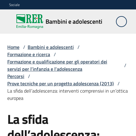
Vai al contenuto
Vai alla navigazione
Vai al footer
Sociale
Bambini e
Bambini e adolescenti
adolescenti
Home
/
Bambini e adolescenti
/
Accoglienza,
Formazione e ricerca
/
tutela
Formazione e qualificazione per gli operatori dei
/
e
servizi per l’infanzia e l’adolescenza
sostegno
Percorsi
/
Prove tecniche per un progetto adolescenza (2013)
/
La sfida dell’adolescenza: interventi comprensivi in un’ottica
europea
Adolescenza
La sfida
Centri
estivi
dell’adolescenza:
e