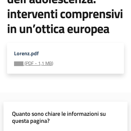
soggiorni
interventi comprensivi
socioeducativi
in un’ottica europea
Formazione
e
ricerca
Menu selezionato
Lorenz.pdf
(
PDF
-
1,1 MB
)
Nidi
e
scuole
dell'infanzia
Quanto sono chiare le informazioni su
questa pagina?