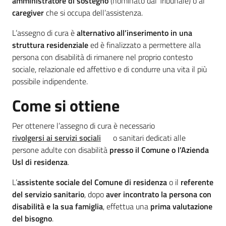
amministratore di sostegno
(nominato dal Tribunale) o al
Assistenza
caregiver
che si occupa dell’assistenza.
Menu selezionato
L’assegno di cura è
alternativo all’inserimento in una
struttura residenziale
ed è finalizzato a permettere alla
persona con disabilità di rimanere nel proprio contesto
sociale, relazionale ed affettivo e di condurre una vita il più
Sociale
possibile indipendente.
Come si ottiene
Argomenti
Per ottenere l’assegno di cura è necessario
Novità
rivolgersi ai servizi sociali
o sanitari dedicati alle
persone adulte con disabilità
presso il Comune o l’Azienda
Servizi
Usl di residenza
.
L’
assistente sociale del Comune di residenza
o il
referente
Leggi Atti Bandi
del servizio sanitario
, dopo
aver incontrato la persona con
disabilità e la sua famiglia
, effettua una
prima valutazione
del bisogno
.