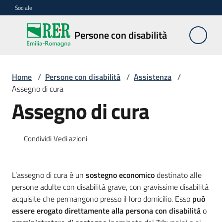
Vai al contenuto
Vai alla navigazione
Vai al footer
Sociale
Persone
Persone con disabilità
con
disabilità
Home
/
Persone con disabilità
/
Assistenza
/
Assegno di cura
Interventi
Assegno di cura
Agevolazioni
Condividi
Vedi azioni
e
contributi
L’assegno di cura è un
sostegno economico
destinato alle
Formazione
persone adulte con disabilità grave, con gravissime disabilità
e
acquisite che permangono presso il loro domicilio. Esso
può
lavoro
essere erogato direttamente alla persona con disabilità
o