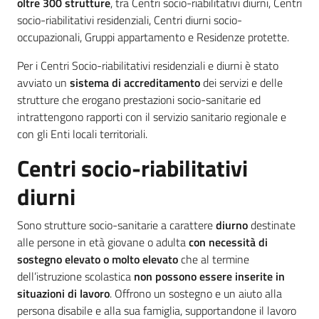
oltre 300 strutture
, tra Centri socio-riabilitativi diurni, Centri
Piani Programmi
socio-riabilitativi residenziali, Centri diurni socio-
Progetti
occupazionali, Gruppi appartamento e Residenze protette.
Per i Centri Socio-riabilitativi residenziali e diurni è stato
avviato un
sistema di accreditamento
dei servizi e delle
strutture che erogano prestazioni socio-sanitarie ed
intrattengono rapporti con il servizio sanitario regionale e
con gli Enti locali territoriali.
Centri socio-riabilitativi
diurni
Sono strutture socio-sanitarie a carattere
diurno
destinate
alle persone in età giovane o adulta
con necessità di
sostegno elevato o molto elevato
che al termine
dell’istruzione scolastica
non
possono essere inserite in
situazioni di lavoro
. Offrono un sostegno e un aiuto alla
persona disabile e alla sua famiglia, supportandone il lavoro