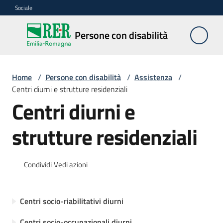
Vai al contenuto
Vai alla navigazione
Vai al footer
Sociale
Persone
Persone con disabilità
con
disabilità
Home
/
Persone con disabilità
/
Assistenza
/
Centri diurni e strutture residenziali
Interventi
Centri diurni e
strutture residenziali
Agevolazioni
e
contributi
Condividi
Vedi azioni
Formazione
e
Centri socio-riabilitativi diurni
lavoro
Centri socio-occupazionali diurni