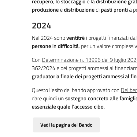
recupero
, lo
stoccaggio
e la
distribuzione grat
produzione
e
distribuzione
di
pasti pronti
a pe
2024
Nel 2024 sono
ventitré
i progetti finanziati da
persone in difficoltà
, per un valore complessi
Con
Determinazione n. 13996 del 9 luglio 20
362/2024 e dei progetti ammessi al finanziame
graduatoria finale dei progetti ammessi al f
Questo l’esito del bando approvato con
Delibe
dare quindi un
sostegno concreto alle famigli
essenziale quale l’accesso cibo
.
Vedi la pagina del Bando