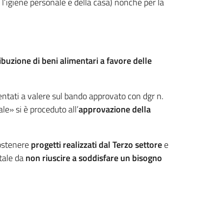
l’igiene personale e della casa) nonché per la
ibuzione di beni alimentari a favore delle
entati a valere sul bando approvato con dgr n.
e» si è proceduto all’
approvazione della
ostenere
progetti realizzati dal Terzo settore
e
tale da
non riuscire a soddisfare un bisogno