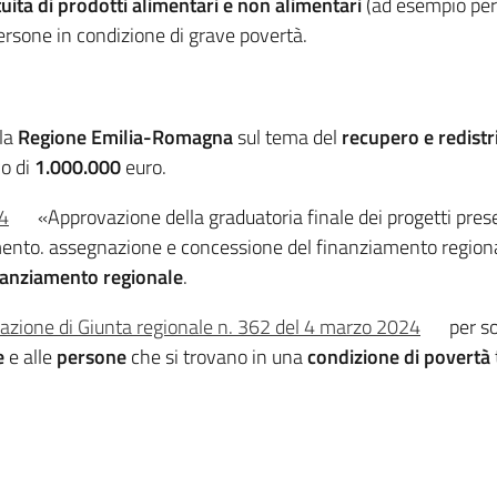
uita di prodotti alimentari e non alimentari
(ad esempio per 
rsone in condizione di grave povertà.
lla
Regione Emilia-Romagna
sul tema del
recupero e redistr
vo di
1.000.000
euro.
24
«Approvazione della graduatoria finale dei progetti pres
nto. assegnazione e concessione del finanziamento regional
inanziamento regionale
.
razione di Giunta regionale n. 362 del 4 marzo 2024
per s
e
e alle
persone
che si trovano in una
condizione di povertà