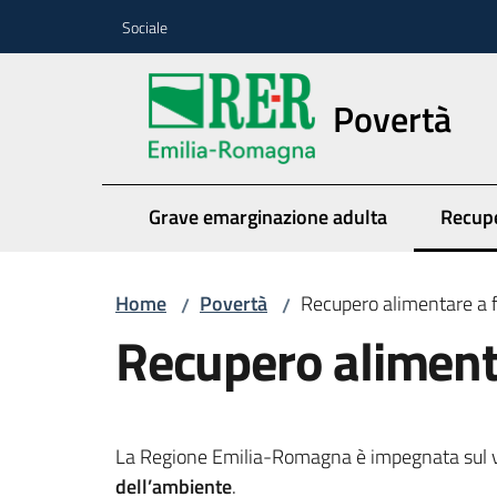
Vai al contenuto
Vai alla navigazione
Vai al footer
Sociale
Povertà
Grave emarginazione adulta
Recupe
Menu s
Home
Povertà
Recupero alimentare a fi
/
/
Recupero alimentar
La Regione Emilia-Romagna è impegnata sul 
dell’ambiente
.