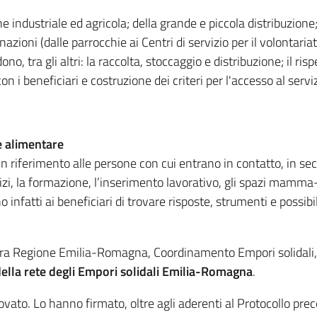
ne industriale ed agricola; della grande e piccola distribuzione; 
inazioni (dalle parrocchie ai Centri di servizio per il volontari
no, tra gli altri: la raccolta, stoccaggio e distribuzione; il ris
 i beneficiari e costruzione dei criteri per l'accesso al servizi
e alimentare
 in riferimento alle persone con cui entrano in contatto, in se
rvizi, la formazione, l’inserimento lavorativo, gli spazi mamma
fatti ai beneficiari di trovare risposte, strumenti e possibili 
o tra Regione Emilia-Romagna, Coordinamento Empori solidal
della rete degli Empori solidali Emilia-Romagna
.
novato. Lo hanno firmato, oltre agli aderenti al Protocollo pre