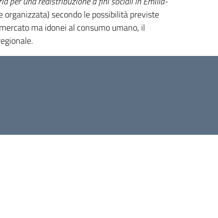
a per una redistribuzione a fini sociali in Emilia-
ne organizzata) secondo le possibilità previste
sul mercato ma idonei al consumo umano, il
regionale.