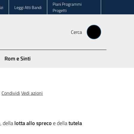
Piani Programmi
zi
Leggi Atti Bandi
Progetti
Cerca
Rom e Sinti
Condividi
Vedi azioni
e
, della
lotta allo spreco
e della
tutela