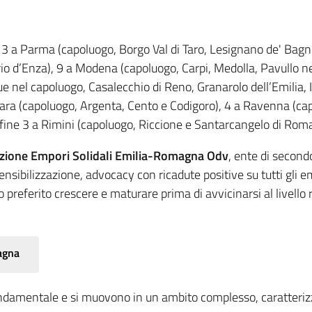
 3 a Parma (capoluogo, Borgo Val di Taro, Lesignano de' Bagni
io d’Enza), 9 a Modena (capoluogo, Carpi, Medolla, Pavullo n
ue nel capoluogo, Casalecchio di Reno, Granarolo dell’Emilia,
rara (capoluogo, Argenta, Cento e Codigoro), 4 a Ravenna (cap
nfine 3 a Rimini (capoluogo, Riccione e Santarcangelo di Rom
iazione Empori Solidali Emilia-Romagna Odv
, ente di second
ensibilizzazione, advocacy con ricadute positive su tutti gli 
preferito crescere e maturare prima di avvicinarsi al livell
agna
ondamentale e si muovono in un ambito complesso, caratterizza