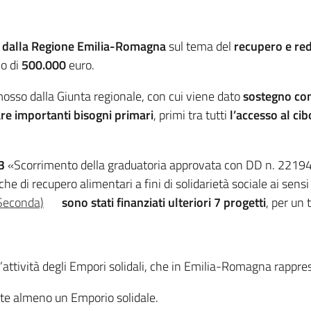
ti dalla Regione Emilia-Romagna
sul tema del
recupero e red
vo di
500.000
euro.
osso dalla Giunta regionale, con cui viene dato
sostegno con
re importanti bisogni primari
, primi tra tutti
l’accesso al cib
3
«Scorrimento della graduatoria approvata con DD n. 2219
che di recupero alimentari a fini di solidarietà sociale ai se
 Seconda)
sono stati finanziati ulteriori 7 progetti
, per un
l’attività degli Empori solidali, che in Emilia-Romagna rappre
ente almeno un Emporio solidale.