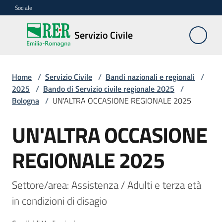
Vai al contenuto
Vai alla navigazione
Vai al footer
Sociale
Servizio
Servizio Civile
Civile
Home
/
Servizio Civile
/
Bandi nazionali e regionali
/
Cos'è
2025
/
Bando di Servizio civile regionale 2025
/
Bologna
/
UN'ALTRA OCCASIONE REGIONALE 2025
Come
UN'ALTRA OCCASIONE
partecipare
Salta al contenuto
REGIONALE 2025
Bandi
nazionali
e
Settore/area: Assistenza / Adulti e terza età 
regionali
in condizioni di disagio
Menu selezionato
Elenco