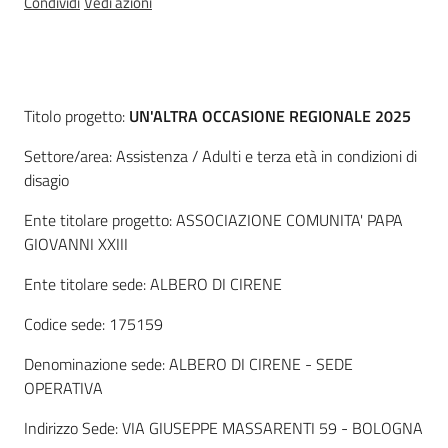
Condividi
Vedi azioni
regionale
Enti
SCR
Descrizione
Titolo progetto:
UN'ALTRA OCCASIONE REGIONALE 2025
Settore/area: Assistenza / Adulti e terza età in condizioni di
disagio
Sociale
Ente titolare progetto: ASSOCIAZIONE COMUNITA' PAPA
GIOVANNI XXIII
Argomenti
Ente titolare sede: ALBERO DI CIRENE
Novità
Codice sede: 175159
Servizi
Denominazione sede: ALBERO DI CIRENE - SEDE
OPERATIVA
Leggi Atti Bandi
Indirizzo Sede: VIA GIUSEPPE MASSARENTI 59 - BOLOGNA