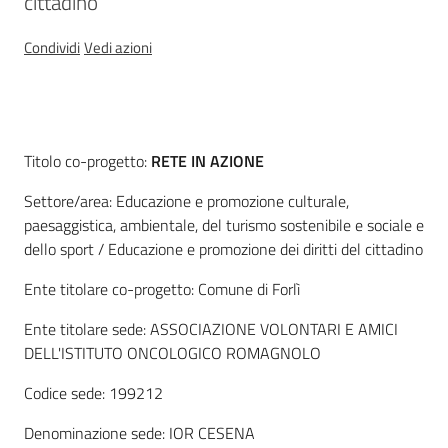
cittadino
regionale
Enti
Condividi
Vedi azioni
SCR
Descrizione
Titolo co-progetto:
RETE IN AZIONE
Sociale
Settore/area: Educazione e promozione culturale,
paesaggistica, ambientale, del turismo sostenibile e sociale e
dello sport / Educazione e promozione dei diritti del cittadino
Argomenti
Ente titolare co-progetto: Comune di Forlì
Novità
Ente titolare sede: ASSOCIAZIONE VOLONTARI E AMICI
DELL'ISTITUTO ONCOLOGICO ROMAGNOLO
Servizi
Codice sede: 199212
Leggi Atti Bandi
Denominazione sede: IOR CESENA