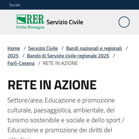
Vai al contenuto
Vai alla navigazione
Vai al footer
Sociale
Servizio
Servizio Civile
Civile
Home
/
Servizio Civile
/
Bandi nazionali e regionali
/
Cos'è
2025
/
Bando di Servizio civile regionale 2025
/
Forlì-Cesena
/
RETE IN AZIONE
Come
RETE IN AZIONE
partecipare
Salta al contenuto
Bandi
Settore/area: Educazione e promozione 
nazionali
culturale, paesaggistica, ambientale, del 
e
regionali
turismo sostenibile e sociale e dello sport / 
Menu selezionato
Educazione e promozione dei diritti del 
Elenco