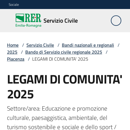
Vai al contenuto
Vai alla navigazione
Vai al footer
Sociale
Servizio
Servizio Civile
Civile
Home
/
Servizio Civile
/
Bandi nazionali e regionali
/
Cos'è
2025
/
Bando di Servizio civile regionale 2025
/
Piacenza
/
LEGAMI DI COMUNITA' 2025
Come
LEGAMI DI COMUNITA'
partecipare
Salta al contenuto
2025
Bandi
nazionali
e
Settore/area: Educazione e promozione 
regionali
culturale, paesaggistica, ambientale, del 
Menu selezionato
turismo sostenibile e sociale e dello sport / 
Elenco