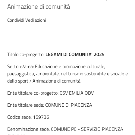
regionale
Animazione di comunità
Enti
SCR
Condividi
Vedi azioni
Descrizione
Titolo co-progetto:
LEGAMI DI COMUNITA' 2025
Sociale
Settore/area: Educazione e promozione culturale,
paesaggistica, ambientale, del turismo sostenibile e sociale e
Argomenti
dello sport / Animazione di comunità
Ente titolare co-progetto: CSV EMILIA ODV
Novità
Ente titolare sede: COMUNE DI PIACENZA
Servizi
Codice sede: 159736
Leggi Atti Bandi
Denominazione sede: COMUNE PC - SERVIZIO PIACENZA