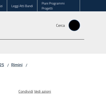
Piani Programmi
zi
Leggi Atti Bandi
Progetti
Cerca
025
Rimini
/
/
Condividi
Vedi azioni