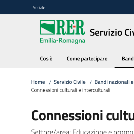
Vai al contenuto
Vai alla navigazione
Vai al footer
Sociale
Servizio Ci
Cos'è
Come partecipare
Bandi
Menu
Home
Servizio Civile
Bandi nazionali e
/
/
Connessioni culturali e interculturali
Salta al contenuto
Connessioni cultur
Settore/area: Educazione e promozi