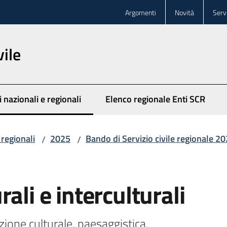
Argomenti
Novità
Servi
vile
 nazionali e regionali
Elenco regionale Enti SCR
 selezionato
 regionali
2025
Bando di Servizio civile regionale 2
/
/
ali e interculturali
one culturale, paesaggistica, 