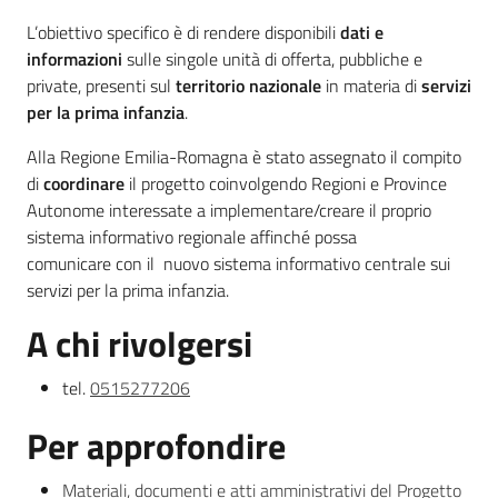
Sociale
L’obiettivo specifico è di rendere disponibili
dati e
informazioni
sulle singole unità di offerta, pubbliche e
private, presenti sul
territorio nazionale
in materia di
s
ervizi
Argomenti
per la prima infanzia
.
Novità
Alla Regione Emilia-Romagna è stato assegnato il compito
di
coordinare
il progetto coinvolgendo Regioni e Province
Servizi
Autonome interessate a implementare/creare il proprio
sistema informativo regionale affinché possa
Leggi Atti Bandi
comunicare con il nuovo sistema informativo centrale sui
servizi per la prima infanzia.
A chi rivolgersi
Piani Programmi
tel.
0515277206
Progetti
Per approfondire
Materiali, documenti e atti amministrativi del Progetto