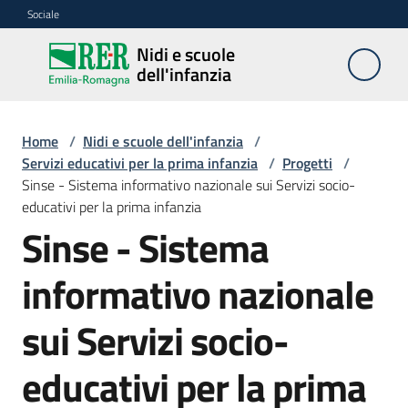
Vai al contenuto
Vai alla navigazione
Vai al footer
Sociale
Nidi e scuole
Nidi e
dell'infanzia
scuole
dell'infanzia
Home
/
Nidi e scuole dell'infanzia
/
Servizi educativi per la prima infanzia
/
Progetti
/
Sinse - Sistema informativo nazionale sui Servizi socio-
Servizi
educativi per la prima infanzia
educativi
Sinse - Sistema
prima
infanzia
(0-
informativo nazionale
3
anni)
sui Servizi socio-
educativi per la prima
Scuole