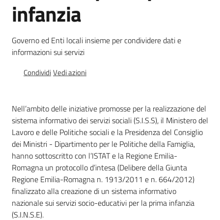
dell’infanzia
infanzia
(4-
5
anni)
Governo ed Enti locali insieme per condividere dati e
informazioni sui servizi
Coordinamenti
Condividi
Vedi azioni
pedagogici
Nell’ambito delle iniziative promosse per la realizzazione del
sistema informativo dei servizi sociali (S.I.S.S), il Ministero del
Lavoro e delle Politiche sociali e la Presidenza del Consiglio
Bambini
dei Ministri - Dipartimento per le Politiche della Famiglia,
e
hanno sottoscritto con l’ISTAT e la Regione Emilia-
adolescenti
Romagna un protocollo d’intesa (Delibere della Giunta
Regione Emilia-Romagna n. 1913/2011 e n. 664/2012)
finalizzato alla creazione di un sistema informativo
nazionale sui servizi socio-educativi per la prima infanzia
(S.I.N.S.E).