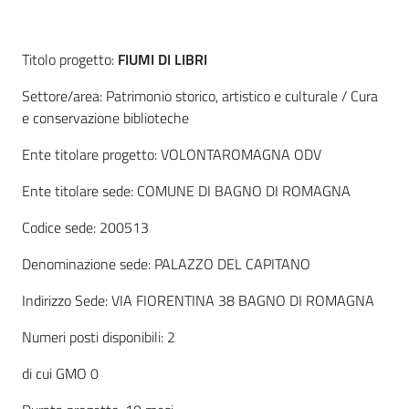
regionale
Enti
Descrizione
SCR
Titolo progetto:
FIUMI DI LIBRI
Settore/area: Patrimonio storico, artistico e culturale / Cura
e conservazione biblioteche
Ente titolare progetto: VOLONTAROMAGNA ODV
Sociale
Ente titolare sede: COMUNE DI BAGNO DI ROMAGNA
Codice sede: 200513
Argomenti
Denominazione sede: PALAZZO DEL CAPITANO
Novità
Indirizzo Sede: VIA FIORENTINA 38 BAGNO DI ROMAGNA
Servizi
Numeri posti disponibili: 2
di cui GMO 0
Leggi Atti Bandi