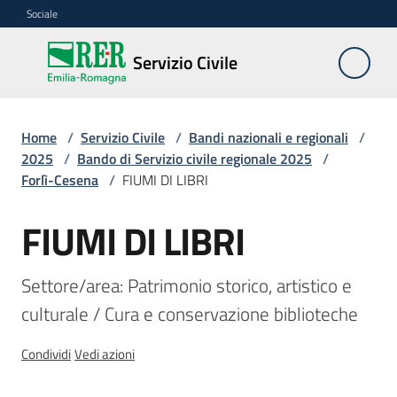
Vai al contenuto
Vai alla navigazione
Vai al footer
Sociale
Servizio
Servizio Civile
Civile
Home
/
Servizio Civile
/
Bandi nazionali e regionali
/
Cos'è
2025
/
Bando di Servizio civile regionale 2025
/
Forlì-Cesena
/
FIUMI DI LIBRI
Come
FIUMI DI LIBRI
partecipare
Salta al contenuto
Bandi
Settore/area: Patrimonio storico, artistico e 
nazionali
culturale / Cura e conservazione biblioteche
e
regionali
Condividi
Vedi azioni
Menu selezionato
Elenco