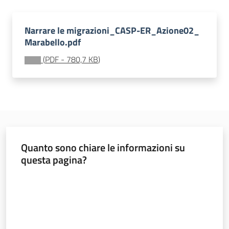
Osservatorio
regionale
Narrare le migrazioni_CASP-ER_Azione02_
sul
Marabello.pdf
fenomeno
migratorio
(
PDF
-
780,7 KB
)
Sociale
Quanto sono chiare le informazioni su
questa pagina?
Argomenti
Valuta da 1 a 5 stelle
Novità
Servizi