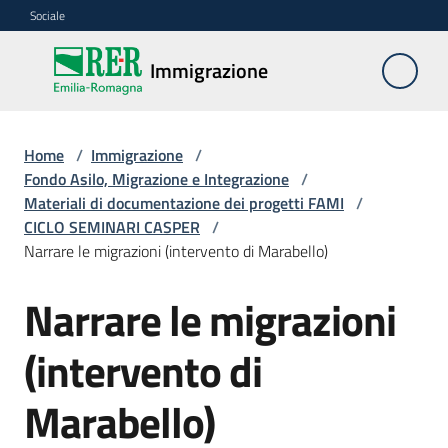
Vai al contenuto
Vai alla navigazione
Vai al footer
Sociale
Immigrazione
Immigrazione
Interventi
Home
/
Immigrazione
/
Fondo Asilo, Migrazione e Integrazione
/
Materiali di documentazione dei progetti FAMI
/
CICLO SEMINARI CASPER
/
Progetti
Narrare le migrazioni (intervento di Marabello)
europei
Narrare le migrazioni
Documentazione
(intervento di
Marabello)