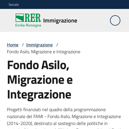
Vai al contenuto
Vai alla navigazione
Vai al footer
Sociale
Immigrazione
Immigrazione
Interventi
Home
/
Immigrazione
/
Fondo Asilo, Migrazione e Integrazione
Fondo Asilo,
Progetti
Migrazione e
europei
Integrazione
Documentazione
Progetti finanziati nel quadro della programmazione
nazionale del FAMI - Fondo Asilo, Migrazione e Integrazione
(2014-2020), destinato al sostegno delle politiche in