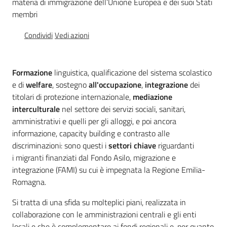
materia di immigrazione dell’Unione Europea e dei suoi Stati
Osservatorio
membri
regionale
sul
Condividi
Vedi azioni
fenomeno
migratorio
Formazione
linguistica, qualificazione del sistema scolastico
e di
welfare
, sostegno
all'occupazione
,
integrazione
dei
titolari di protezione internazionale,
mediazione
interculturale
nel settore dei servizi sociali, sanitari,
amministrativi e quelli per gli alloggi, e poi ancora
Sociale
informazione, capacity building e contrasto alle
discriminazioni: sono questi i
settori chiave
riguardanti
i migranti finanziati dal Fondo Asilo, migrazione e
Argomenti
integrazione (FAMI) su cui è impegnata la Regione Emilia-
Romagna.
Novità
Si tratta di una sfida su molteplici piani, realizzata in
Servizi
collaborazione con le amministrazioni centrali e gli enti
locali e che è complementare ai fondi regionali e, per quanto