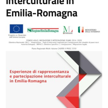
interculturale in
Osservatorio
Emilia-Romagna
regionale
sul
fenomeno
migratorio
Sociale
Argomenti
Novità
Servizi