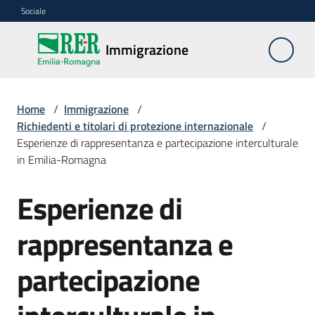
Vai al contenuto
Vai alla navigazione
Vai al footer
Sociale
Immigrazione
Immigrazione
Interventi
Home
/
Immigrazione
/
Richiedenti e titolari di protezione internazionale
/
Esperienze di rappresentanza e partecipazione interculturale
in Emilia-Romagna
Progetti
europei
Esperienze di
Salta al contenuto
rappresentanza e
Documentazione
partecipazione