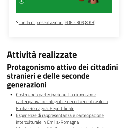
Leggi Atti Bandi
S
cheda di presentazione
(
PDF
-
309,8 KB
)
.
Piani Programmi
Progetti
Attività realizzate
Protagonismo attivo dei cittadini
stranieri e delle seconde
generazioni
Costruendo partecipazione. La dimensione
partecipativa nei rifugiati e nei richiedenti asilo in
Emilia-Romagna. Report finale
Esperienze di rappresentanza e partecipazione
interculturale in Emilia-Romagna