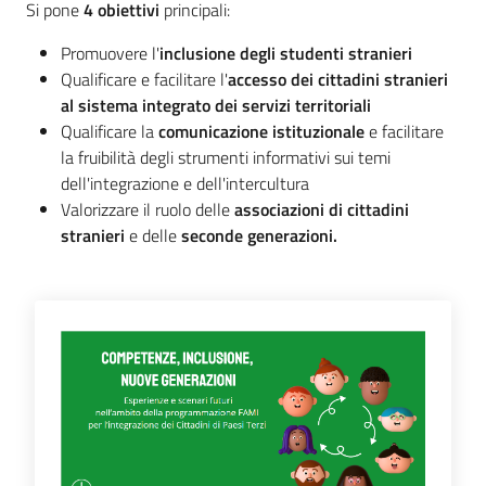
Si pone
4 obiettivi
principali:
Osservatorio
regionale
Promuovere l'
inclusione degli studenti stranieri
sul
Qualificare e facilitare l'
accesso dei cittadini stranieri
fenomeno
al sistema integrato dei servizi territoriali
migratorio
Qualificare la
comunicazione istituzionale
e facilitare
la fruibilità degli strumenti informativi sui temi
dell'integrazione e dell'intercultura
Valorizzare il ruolo delle
associazioni di cittadini
stranieri
e delle
seconde generazioni.
Sociale
Argomenti
Novità
Servizi