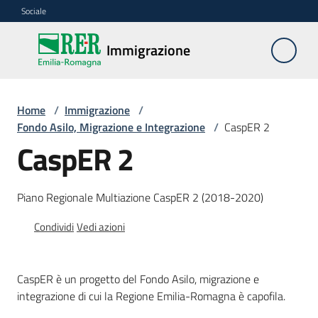
Vai al contenuto
Vai alla navigazione
Vai al footer
Sociale
Immigrazione
Immigrazione
Interventi
Home
/
Immigrazione
/
Fondo Asilo, Migrazione e Integrazione
/
CaspER 2
CaspER 2
Progetti
europei
Piano Regionale Multiazione CaspER 2 (2018-2020)
Condividi
Vedi azioni
Documentazione
CaspER è un progetto del Fondo Asilo, migrazione e
integrazione di cui la Regione Emilia-Romagna è capofila.