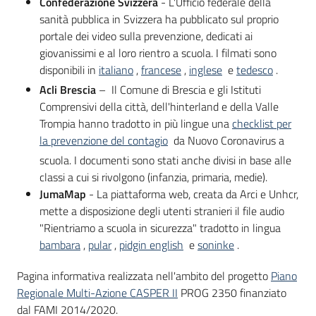
Confederazione Svizzera
- L'Ufficio federale della
sanità pubblica in Svizzera ha pubblicato sul proprio
portale dei video sulla prevenzione, dedicati ai
giovanissimi e al loro rientro a scuola. I filmati sono
disponibili in
italiano
,
francese
,
inglese
e
tedesco
.
Acli Brescia
– Il Comune di Brescia e gli Istituti
Comprensivi della città, dell'hinterland e della Valle
Trompia hanno tradotto in più lingue una
checklist per
la prevenzione del contagio
da Nuovo Coronavirus a
scuola. I documenti sono stati anche divisi in base alle
classi a cui si rivolgono (infanzia, primaria, medie).
JumaMap
- La piattaforma web, creata da Arci e Unhcr,
mette a disposizione degli utenti stranieri il file audio
"Rientriamo a scuola in sicurezza" tradotto in lingua
bambara
,
pular
,
pidgin english
e
soninke
.
Pagina informativa realizzata nell'ambito del progetto
Piano
Regionale Multi-Azione CASPER II
PROG 2350 finanziato
dal FAMI 2014/2020.