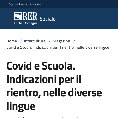
Vai al contenuto
Vai alla navigazione
Vai al footer
Regione Emilia-Romagna
Sociale
Sociale
Argomenti
Home
/
Intercultura
/
Magazine
/
Covid e Scuola. Indicazioni per il rientro, nelle diverse lingue
Covid e Scuola.
Salta al contenuto
Novità
Indicazioni per il
Servizi
rientro, nelle diverse
Leggi
lingue
Atti
Bandi