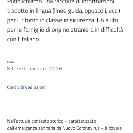
Pubblichiamo una raccolta di informazioni 
Piani
tradotte in lingua (linee guida, opuscoli, ecc.) 
Programmi
per il ritorno in classe in sicurezza. Un aiuto 
Progetti
per le famiglie di origine straniera in difficoltà 
con l’italiano
Seguici
su
Data
:
30 settembre 2020
Condividi
Vedi azioni
Introduzione
Nell’attuale contesto storico – caratterizzato
dall’emergenza sanitaria da Nuovo Coronavirus – è dovere