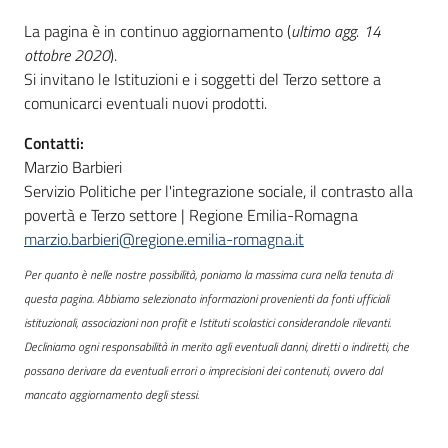
La pagina è in continuo aggiornamento (
ultimo agg. 14
ottobre 2020
).
Si invitano le Istituzioni e i soggetti del Terzo settore a
comunicarci eventuali nuovi prodotti.
Contatti:
Marzio Barbieri
Servizio Politiche per l'integrazione sociale, il contrasto alla
povertà e Terzo settore | Regione Emilia-Romagna
marzio.barbieri@regione.emilia-romagna.it
Per quanto è nelle nostre possibilità, poniamo la massima cura nella tenuta di
questa pagina. Abbiamo selezionato informazioni provenienti da fonti ufficiali
istituzionali, associazioni non profit e Istituti scolastici considerandole rilevanti.
Decliniamo ogni responsabilità in merito agli eventuali danni, diretti o indiretti, che
possano derivare da eventuali errori o imprecisioni dei contenuti, ovvero dal
mancato aggiornamento degli stessi.