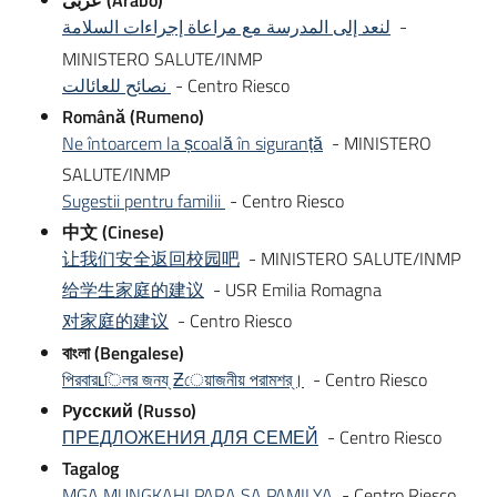
عربى (Arabo)
لنعد إلى المدرسة مع مراعاة إجراءات السلامة
-
MINISTERO SALUTE/INMP
نصائح للعائالت
- Centro Riesco
Română (Rumeno)
Ne întoarcem la școală în siguranță
- MINISTERO
SALUTE/INMP
Sugestii pentru familii
- Centro Riesco
中文 (Cinese)
让我们安全返回校园吧
- MINISTERO SALUTE/INMP
给学生家庭的建议
- USR Emilia Romagna
对家庭的建议
- Centro Riesco
বাংলা (Bengalese)
পিরবারʟিলর জনয্ Ƶেয়াজনীয় পরামশর্।
- Centro Riesco
Pусский (Russo)
ПРЕДЛОЖЕНИЯ ДЛЯ СЕМЕЙ
- Centro Riesco
Tagalog
MGA MUNGKAHI PARA SA PAMILYA
- Centro Riesco