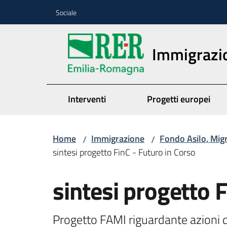
Vai al contenuto
Vai alla navigazione
Vai al footer
Sociale
Immigrazi
Interventi
Progetti europei
Home
Immigrazione
Fondo Asilo, Mig
/
/
sintesi progetto FinC - Futuro in Corso
sintesi progetto F
Progetto FAMI riguardante azioni di