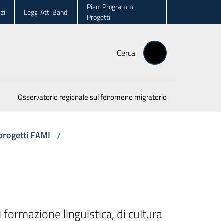
Piani Programmi
zi
Leggi Atti Bandi
Progetti
Cerca
Osservatorio regionale sul fenomeno migratorio
progetti FAMI
/
ormazione linguistica, di cultura 