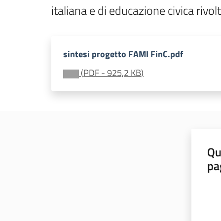
italiana e di educazione civica rivol
sintesi progetto FAMI FinC.pdf
(
PDF
-
925,2 KB
)
Qu
pa
Valut